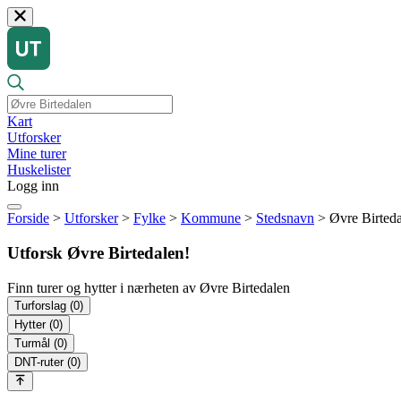
Kart
Utforsker
Mine turer
Huskelister
Logg inn
Forside
>
Utforsker
>
Fylke
>
Kommune
>
Stedsnavn
>
Øvre Birted
Utforsk Øvre Birtedalen!
Finn turer og hytter i nærheten av Øvre Birtedalen
Turforslag
(0)
Hytter
(0)
Turmål
(0)
DNT-ruter
(0)