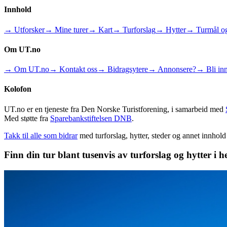
Innhold
→ Utforsker
→ Mine turer
→ Kart
→ Turforslag
→ Hytter
→ Turmål og
Om UT.no
→ Om UT.no
→ Kontakt oss
→ Bidragsytere
→ Annonsere?
→ Bli inn
Kolofon
UT.no er en tjeneste fra Den Norske Turistforening, i samarbeid med
Med støtte fra
Sparebankstiftelsen DNB
.
Takk til alle som bidrar
med turforslag, hytter, steder og annet innhol
Finn din tur blant tusenvis av turforslag og hytter i h