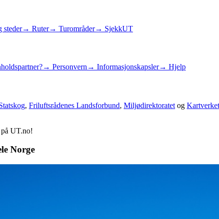
 steder
→ Ruter
→ Turområder
→ SjekkUT
holdspartner?
→ Personvern
→ Informasjonskapsler
→ Hjelp
Statskog
,
Friluftsrådenes Landsforbund
,
Miljødirektoratet
og
Kartverke
d på UT.no!
ele Norge