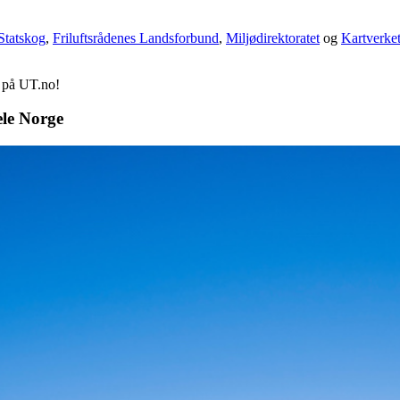
Statskog
,
Friluftsrådenes Landsforbund
,
Miljødirektoratet
og
Kartverke
d på UT.no!
ele Norge