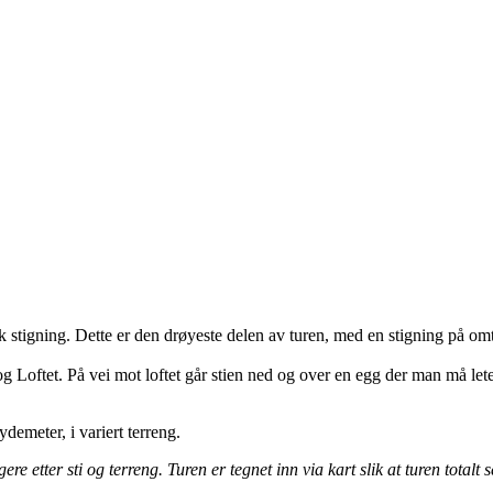
ak stigning. Dette er den drøyeste delen av turen, med en stigning på o
og Loftet. På vei mot loftet går stien ned og over en egg der man må lete
ydemeter, i variert terreng.
e etter sti og terreng. Turen er tegnet inn via kart slik at turen totalt