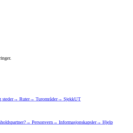
ringer.
 steder
→ Ruter
→ Turområder
→ SjekkUT
holdspartner?
→ Personvern
→ Informasjonskapsler
→ Hjelp