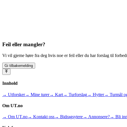
Feil eller mangler?
Vi vil gjerne høre fra deg hvis noe er feil eller du har forslag til forbed
Gi tilbakemelding
Innhold
→ Utforsker
→ Mine turer
→ Kart
→ Turforslag
→ Hytter
→ Turmål og
Om UT.no
→ Om UT.no
→ Kontakt oss
→ Bidragsytere
→ Annonsere?
→ Bli inn