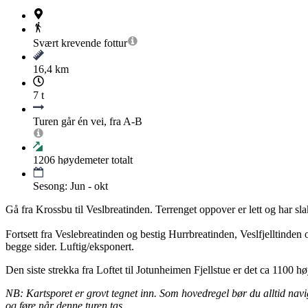
Svært krevende
fottur
16,4 km
7 t
Turen går én vei, fra A-B
1206
høydemeter totalt
Sesong: Jun - okt
Gå fra Krossbu til Veslbreatinden. Terrenget oppover er lett og har sl
Fortsett fra Veslebreatinden og bestig Hurrbreatinden, Veslfjelltinden 
begge sider. Luftig/eksponert.
Den siste strekka fra Loftet til Jotunheimen Fjellstue er det ca 1100 hø
NB: Kartsporet er grovt tegnet inn. Som hovedregel bør du alltid naviger
og føre når denne turen tas.