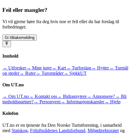
Feil eller mangler?
Vi vil gjerne høre fra deg hvis noe er feil eller du har forslag til
forbedringer.
Gi tilbakemelding
Innhold
→ Utforsker
→ Mine turer
→ Kart
→ Turforslag
→ Hytter
→ Turmål
og steder
→ Ruter
→ Turområder
→ SjekkUT
Om UT.no
→ Om UT.no
→ Kontakt oss
→ Bidragsytere
→ Annonsere?
→ Bli
innholdspartner?
→ Personvern
→ Informasjonskapsler
→ Hjelp
Kolofon
UT.no er en tjeneste fra Den Norske Turistforening, i samarbeid
med
Statskog
,
Friluftsrådenes Landsforbund
,
Miljødirektoratet
og