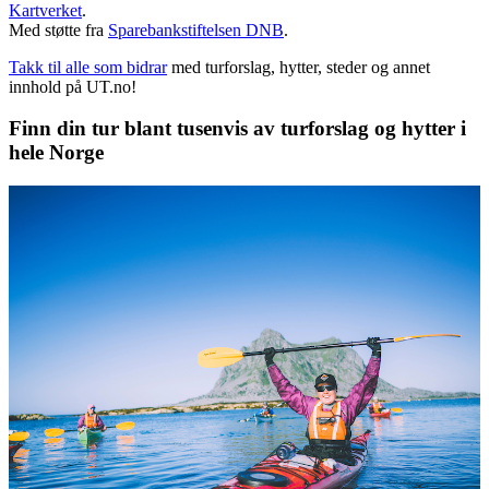
Kartverket
.
Med støtte fra
Sparebankstiftelsen DNB
.
Takk til alle som bidrar
med turforslag, hytter, steder og annet
innhold på UT.no!
Finn din tur blant tusenvis av turforslag og hytter i
hele Norge