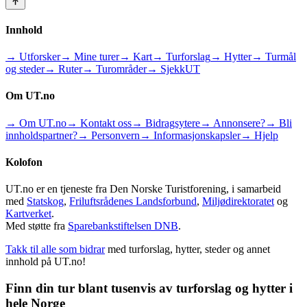
Innhold
→ Utforsker
→ Mine turer
→ Kart
→ Turforslag
→ Hytter
→ Turmål
og steder
→ Ruter
→ Turområder
→ SjekkUT
Om UT.no
→ Om UT.no
→ Kontakt oss
→ Bidragsytere
→ Annonsere?
→ Bli
innholdspartner?
→ Personvern
→ Informasjonskapsler
→ Hjelp
Kolofon
UT.no er en tjeneste fra Den Norske Turistforening, i samarbeid
med
Statskog
,
Friluftsrådenes Landsforbund
,
Miljødirektoratet
og
Kartverket
.
Med støtte fra
Sparebankstiftelsen DNB
.
Takk til alle som bidrar
med turforslag, hytter, steder og annet
innhold på UT.no!
Finn din tur blant tusenvis av turforslag og hytter i
hele Norge