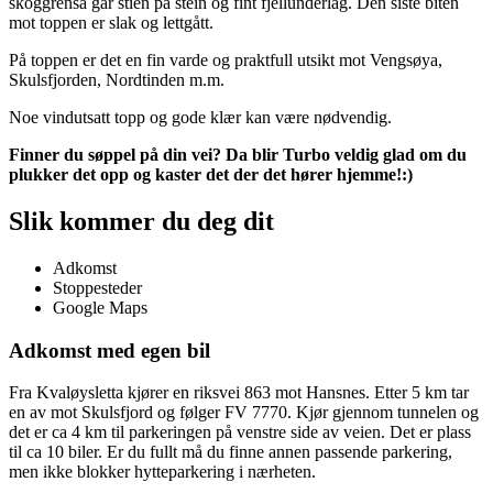
skoggrensa går stien på stein og fint fjellunderlag. Den siste biten
mot toppen er slak og lettgått.
På toppen er det en fin varde og praktfull utsikt mot Vengsøya,
Skulsfjorden, Nordtinden m.m.
Noe vindutsatt topp og gode klær kan være nødvendig.
Finner du søppel på din vei? Da blir Turbo veldig glad om du
plukker det opp og kaster det der det hører hjemme!:)
Slik kommer du deg dit
Adkomst
Stoppesteder
Google Maps
Adkomst med egen bil
Fra Kvaløysletta kjører en riksvei 863 mot Hansnes. Etter 5 km tar
en av mot Skulsfjord og følger FV 7770. Kjør gjennom tunnelen og
det er ca 4 km til parkeringen på venstre side av veien. Det er plass
til ca 10 biler. Er du fullt må du finne annen passende parkering,
men ikke blokker hytteparkering i nærheten.