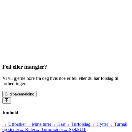
Feil eller mangler?
Vi vil gjerne høre fra deg hvis noe er feil eller du har forslag til
forbedringer.
Gi tilbakemelding
Innhold
→ Utforsker
→ Mine turer
→ Kart
→ Turforslag
→ Hytter
→ Turmål
og steder
→ Ruter
→ Turområder
→ SjekkUT