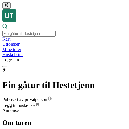
Kart
Utforsker
Mine turer
Huskelister
Logg inn
Fin gåtur til Hestetjenn
Publisert av privatperson
Legg til huskeliste
Annonse
Om turen