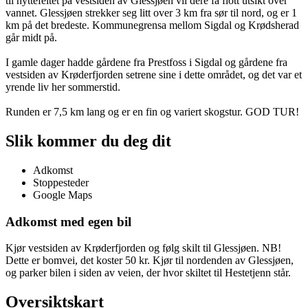
til hyttefeltet på vestsiden av Glessjøen vil dere få flott utsikt over
vannet. Glessjøen strekker seg litt over 3 km fra sør til nord, og er 1
km på det bredeste. Kommunegrensa mellom Sigdal og Krødsherad
går midt på.
I gamle dager hadde gårdene fra Prestfoss i Sigdal og gårdene fra
vestsiden av Krøderfjorden setrene sine i dette området, og det var et
yrende liv her sommerstid.
Runden er 7,5 km lang og er en fin og variert skogstur. GOD TUR!
Slik kommer du deg dit
Adkomst
Stoppesteder
Google Maps
Adkomst med egen bil
Kjør vestsiden av Krøderfjorden og følg skilt til Glessjøen. NB!
Dette er bomvei, det koster 50 kr. Kjør til nordenden av Glessjøen,
og parker bilen i siden av veien, der hvor skiltet til Hestetjenn står.
Oversiktskart