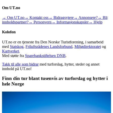
Om UT.no
→ Om UT.no
→ Kontakt oss
→ Bidragsytere
→ Annonsere?
→ Bli
innholdspartner?
→ Personvern
→ Informasjonskapsler
→ Hjelp
Kolofon
UT.no er en tjeneste fra Den Norske Turistforening, i samarbeid
med
Statskog
,
Friluftsrådenes Landsforbund
,
Miljødirektoratet
og
Kartverket
.
Med støtte fra
Sparebankstiftelsen DNB
.
Takk til alle som bidrar
med turforslag, hytter, steder og annet
innhold på UT.no!
Finn din tur blant tusenvis av turforslag og hytter i
hele Norge