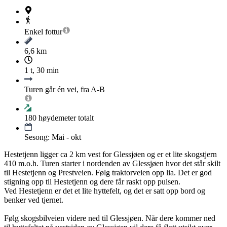
Enkel
fottur
6,6 km
1 t, 30 min
Turen går én vei, fra A-B
180
høydemeter totalt
Sesong: Mai - okt
Hestetjenn ligger ca 2 km vest for Glessjøen og er et lite skogstjern
410 m.o.h. Turen starter i nordenden av Glessjøen hvor det står skilt
til Hestetjenn og Prestveien. Følg traktorveien opp lia. Det er god
stigning opp til Hestetjenn og dere får raskt opp pulsen.
Ved Hestetjenn er det et lite hyttefelt, og det er satt opp bord og
benker ved tjernet.
Følg skogsbilveien videre ned til Glessjøen. Når dere kommer ned