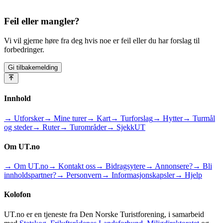
Feil eller mangler?
Vi vil gjerne høre fra deg hvis noe er feil eller du har forslag til
forbedringer.
Gi tilbakemelding
Innhold
→ Utforsker
→ Mine turer
→ Kart
→ Turforslag
→ Hytter
→ Turmål
og steder
→ Ruter
→ Turområder
→ SjekkUT
Om UT.no
→ Om UT.no
→ Kontakt oss
→ Bidragsytere
→ Annonsere?
→ Bli
innholdspartner?
→ Personvern
→ Informasjonskapsler
→ Hjelp
Kolofon
UT.no er en tjeneste fra Den Norske Turistforening, i samarbeid