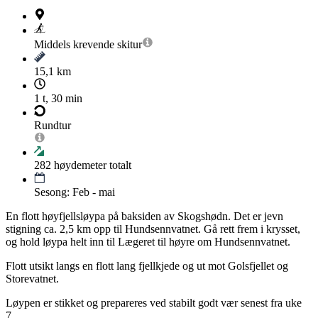
Middels krevende
skitur
15,1 km
1 t, 30 min
Rundtur
282
høydemeter totalt
Sesong: Feb - mai
En flott høyfjellsløypa på baksiden av Skogshødn. Det er jevn
stigning ca. 2,5 km opp til Hundsennvatnet. Gå rett frem i krysset,
og hold løypa helt inn til Lægeret til høyre om Hundsennvatnet.
Flott utsikt langs en flott lang fjellkjede og ut mot Golsfjellet og
Storevatnet.
Løypen er stikket og prepareres ved stabilt godt vær senest fra uke
7.