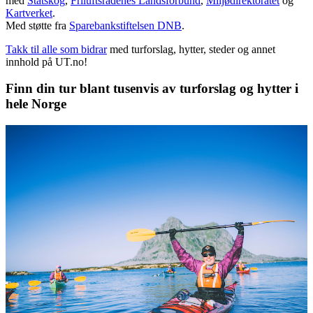
med
Statskog
,
Friluftsrådenes Landsforbund
,
Miljødirektoratet
og
Kartverket
.
Med støtte fra
Sparebankstiftelsen DNB
.
Takk til alle som bidrar
med turforslag, hytter, steder og annet
innhold på UT.no!
Finn din tur blant tusenvis av turforslag og hytter i
hele Norge