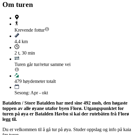
Om turen
Krevende
fottur
4,4 km
2 t, 30 min
Turen går tur/retur samme vei
479
høydemeter totalt
Sesong: Apr - okt
Batalden / Store Batalden har med sine 492 moh, den høgaste
toppen av alle øyane utafor byen Florø. Utgangspunktet for
turen på øya er Batalden Havbu si kai der rutebåten frå Florø
legg til.
Du er velkommen til å gå tur på øya. Studer oppslag og info på kaia
før turen.