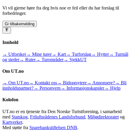
Vi vil gjerne høre fra deg hvis noe er feil eller du har forslag til
forbedringer.
Gi tilbakemelding
Innhold
→ Utforsker
→ Mine turer
→ Kart
→ Turforslag
→ Hytter
→ Turmål
og steder
→ Ruter
→ Turområder
→ SjekkUT
Om UT.no
→ Om UT.no
→ Kontakt oss
→ Bidragsytere
→ Annonsere?
→ Bli
innholdspartner?
→ Personvern
→ Informasjonskapsler
→ Hjelp
Kolofon
UT.no er en tjeneste fra Den Norske Turistforening, i samarbeid
med
Statskog
,
Friluftsrådenes Landsforbund
,
Miljødirektoratet
og
Kartverket
.
Med støtte fra
Sparebankstiftelsen DNB
.