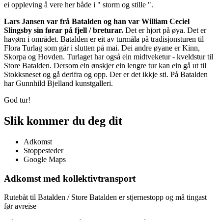
ei oppleving å vere her både i " storm og stille ".
Lars Jansen var frå Batalden og han var William Ceciel
Slingsby sin førar på fjell / breturar.
Det er hjort på øya. Det er
havørn i området. Batalden er eit av turmåla på tradisjonsturen til
Flora Turlag som går i slutten på mai. Dei andre øyane er Kinn,
Skorpa og Hovden. Turlaget har også ein midtveketur - kveldstur til
Store Batalden. Dersom ein ønskjer ein lengre tur kan ein gå ut til
Stokksneset og gå derifra og opp. Der er det ikkje sti. På Batalden
har Gunnhild Bjelland kunstgalleri.
God tur!
Slik kommer du deg dit
Adkomst
Stoppesteder
Google Maps
Adkomst med kollektivtransport
Rutebåt til Batalden / Store Batalden er stjernestopp og må tingast
før avreise