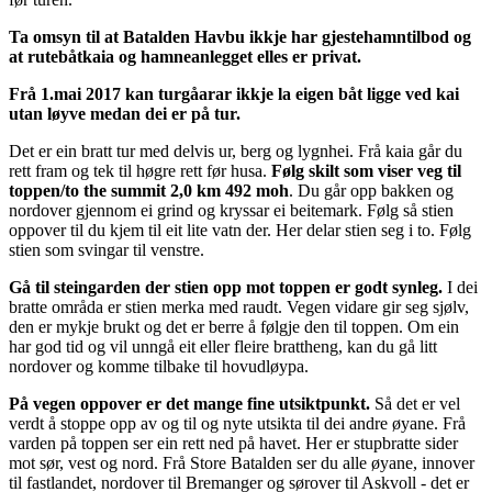
Ta omsyn til at Batalden Havbu ikkje har gjestehamntilbod og
at rutebåtkaia og hamneanlegget elles er privat.
Frå 1.mai 2017 kan turgåarar ikkje la eigen båt ligge ved kai
utan løyve medan dei er på tur.
Det er ein bratt tur med delvis ur, berg og lygnhei. Frå kaia går du
rett fram og tek til høgre rett før husa.
Følg skilt som viser veg til
toppen/to the summit 2,0 km 492 moh
. Du går opp bakken og
nordover gjennom ei grind og kryssar ei beitemark. Følg så stien
oppover til du kjem til eit lite vatn der. Her delar stien seg i to. Følg
stien som svingar til venstre.
Gå til steingarden der stien opp mot toppen er godt synleg.
I dei
bratte områda er stien merka med raudt. Vegen vidare gir seg sjølv,
den er mykje brukt og det er berre å følgje den til toppen. Om ein
har god tid og vil unngå eit eller fleire brattheng, kan du gå litt
nordover og komme tilbake til hovudløypa.
På vegen oppover er det mange fine utsiktpunkt.
Så det er vel
verdt å stoppe opp av og til og nyte utsikta til dei andre øyane. Frå
varden på toppen ser ein rett ned på havet. Her er stupbratte sider
mot sør, vest og nord. Frå Store Batalden ser du alle øyane, innover
til fastlandet, nordover til Bremanger og sørover til Askvoll - det er