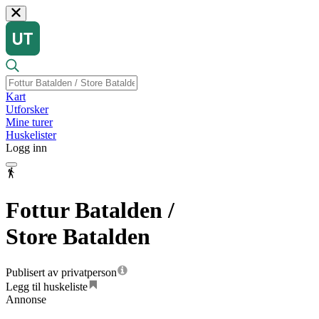
Kart
Utforsker
Mine turer
Huskelister
Logg inn
Fottur Batalden /
Store Batalden
Publisert av privatperson
Legg til huskeliste
Annonse