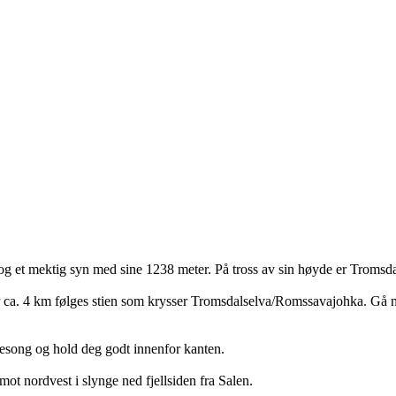
 et mektig syn med sine 1238 meter. På tross av sin høyde er Tromsdalsti
 ca. 4 km følges stien som krysser Tromsdalselva/Romssavajohka. Gå nor
sesong og hold deg godt innenfor kanten.
mot nordvest i slynge ned fjellsiden fra Salen.