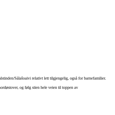
nden/Sálašoaivi relativt lett tilgjengelig, også for barnefamilier.
døstover, og følg stien hele veien til toppen av