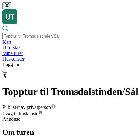
Kart
Utforsker
Mine turer
Huskelister
Logg inn
Topptur til Tromsdalstinden/Sál
Publisert av privatperson
Legg til huskeliste
Annonse
Om turen