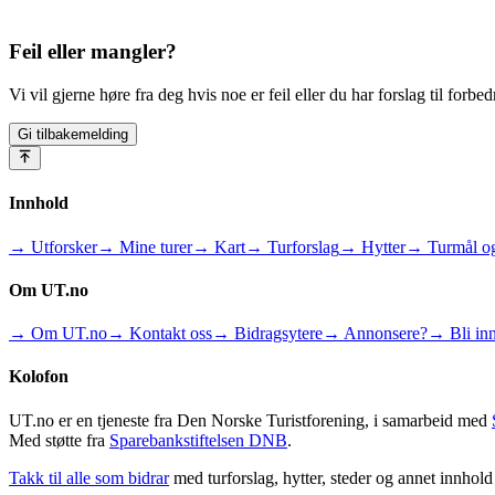
Feil eller mangler?
Vi vil gjerne høre fra deg hvis noe er feil eller du har forslag til forbed
Gi tilbakemelding
Innhold
→ Utforsker
→ Mine turer
→ Kart
→ Turforslag
→ Hytter
→ Turmål og
Om UT.no
→ Om UT.no
→ Kontakt oss
→ Bidragsytere
→ Annonsere?
→ Bli inn
Kolofon
UT.no er en tjeneste fra Den Norske Turistforening, i samarbeid med
Med støtte fra
Sparebankstiftelsen DNB
.
Takk til alle som bidrar
med turforslag, hytter, steder og annet innhol