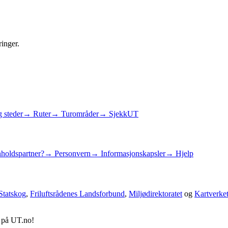
ringer.
 steder
→ Ruter
→ Turområder
→ SjekkUT
holdspartner?
→ Personvern
→ Informasjonskapsler
→ Hjelp
Statskog
,
Friluftsrådenes Landsforbund
,
Miljødirektoratet
og
Kartverke
d på UT.no!