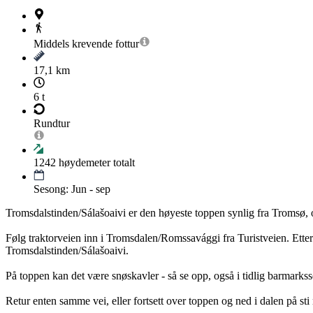
Middels krevende
fottur
17,1 km
6 t
Rundtur
1242
høydemeter totalt
Sesong: Jun - sep
Tromsdalstinden/Sálašoaivi er den høyeste toppen synlig fra Tromsø, og
Følg traktorveien inn i Tromsdalen/Romssavággi fra Turistveien. Etter
Tromsdalstinden/Sálašoaivi.
På toppen kan det være snøskavler - så se opp, også i tidlig barmarks
Retur enten samme vei, eller fortsett over toppen og ned i dalen på sti 