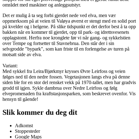
området med maskiner og anleggsutstyr.
Det er mulig å ta seg forbi gjerdet nede ved elva, men vær
oppmerksom på at veien til Valøya øverst er stengt med en solid port
på kvelder og i helgene. På slike tidspunkt er det derfor best å ta opp
bakken når en kommer til gjerdet, opp til park- og idrettsvesenets
opplagstomt. Herfra noe kronglete før vi når gang- og sykkelstien
over Tempe og fortsetter til Stavnebrua. Den står der i sin
selvgrodde "bypark", som kan friste til en forlengelse av turen på
motsatt side av elva.
Variant:
Med sykkel fra Leira/Bjørkmyr krysses Øvre Leirfoss og veien
følges ned til den nedre fossen. Vegetasjonen langs elva på denne
siden ble for en stor del rensket vekk på 1970-tallet, men har gradvis
grodd til igjen. Sykle dambrua over Nedre Leirfoss og følg
elvepromenaden fra kraftstasjonsparken, som beskrevet ovenfor. Vis
hensyn til gående!
Slik kommer du deg dit
Adkomst
Stoppesteder
Google Maps