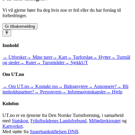
Vi vil gjerne høre fra deg hvis noe er feil eller du har forslag til
forbedringer.
Gi tilbakemelding
Innhold
→ Utforsker
→ Mine turer
→ Kart
→ Turforslag
→ Hytter
→ Turmål
og steder
→ Ruter
→ Turområder
→ SjekkUT
Om UT.no
→ Om UT.no
→ Kontakt oss
→ Bidragsytere
→ Annonsere?
→ Bli
innholdspartner?
→ Personvern
→ Informasjonskapsler
→ Hjelp
Kolofon
UT.no er en tjeneste fra Den Norske Turistforening, i samarbeid
med
Statskog
,
Friluftsrådenes Landsforbund
,
Miljødirektoratet
og
Kartverket
.
Med støtte fra
Sparebankstiftelsen DNB
.