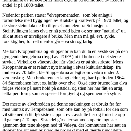
endel år på 1800-tallet.
Nedenfor parken starter "elvepromenaden" som ble anlagt i
forbindelse med byggingen av Bratsberg kraftverk på 1970-tallet, og
de store steinutakene fra tilførselstunnelen fra Selbusjøen.
Steinfyllingen langs elva er nå grodd igjen og ser mer "naturlig" ut,
slik at stien er triveligere å bruke. Men man må gå, evt. sykle,
forsiktig her, for rett utenfor går elva stri og farlig.
Mellom Kroppanbrua og Sluppenbrua kan du ta en avstikker på den
gyngende hengebrua (bygd av TOFA) ut til holmene i det sterke
stryket. Virkelig et vågestykke når vårelva er på sitt strieste! Mens
Kroppanbrua er et relativt nytt innslag i elvas kulturlandskap, fra
midten av 70-tallet, ble Sluppenbrua anlagt som veibru under 2.
verdenskrig. Men brukarene er langt eldre, og bar i perioden 1864-
84 Størenbanen høyt og luftig over elva. Også etter bruene kan elva
følges videre på nært hold på østsida, og stien her har fått en artig,
lettkupert form, som er spesielt fornøyelig og spennende å sykle.
Det meste av elvebredden på denne strekningen er ubrukt fra før,
med unntak av Tempebanen, som ofte kan by på fotball for den som
vil sitte nedpå litt før siste etappe - evt. avslutte her og fortsette opp
til gatene på Tempe. Siste del går etter samme kuperte mønster
gjennom den tette skogen ned til Valøya, der kommunen har satt en
stopper for sitt eget prisverdige prosjekt med et gjerde rundt dette