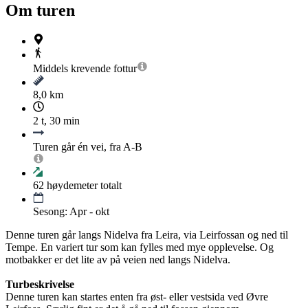
Om turen
Middels krevende
fottur
8,0 km
2 t, 30 min
Turen går én vei, fra A-B
62
høydemeter totalt
Sesong: Apr - okt
Denne turen går langs Nidelva fra Leira, via Leirfossan og ned til
Tempe. En variert tur som kan fylles med mye opplevelse. Og
motbakker er det lite av på veien ned langs Nidelva.
Turbeskrivelse
Denne turen kan startes enten fra øst- eller vestsida ved Øvre