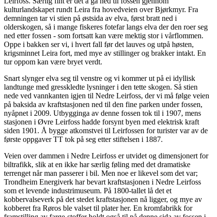
Leirfoss. Særlig fint er det å gå ned til fossen gjennom
kulturlandskapet rundt Leira fra hovedveien over Bjørkmyr. Fra
demningen tar vi stien på østsida av elva, først bratt ned i
olderskogen, så i mange fiskeres fotefar langs elva der den roer seg
ned etter fossen - som fortsatt kan være mektig stor i vårflommen.
Oppe i bakken ser vi, i hvert fall før det lauves og utpå høsten,
krigsminnet Leira fort, med mye av stillinger og brakker intakt. En
tur oppom kan være bryet verdt.
Snart slynger elva seg til venstre og vi kommer ut på ei idyllisk
landtunge med gresskledte lysninger i den tette skogen. Så stien
nede ved vannkanten igjen til Nedre Leirfoss, der vi må følge veien
på baksida av kraftstasjonen ned til den fine parken under fossen,
nyåpnet i 2009. Utbygginga av denne fossen tok til i 1907, mens
stasjonen i Øvre Leirfoss hadde forsynt byen med elektrisk kraft
siden 1901. Å bygge atkomstvei til Leirfossen for turister var av de
første oppgaver TT tok på seg etter stiftelsen i 1887.
Veien over dammen i Nedre Leirfoss er utvidet og dimensjonert for
biltrafikk, slik at en ikke har særlig føling med det dramatiske
terrenget når man passerer i bil. Men noe er likevel som det var;
Trondheim Energiverk har bevart kraftstasjonen i Nedre Leirfoss
som et levende industrimuseum. På 1800-tallet lå det et
kobbervalseverk på det stedet kraftstasjonen nå ligger, og mye av
kobberet fra Røros ble valset til plater her. En kromfabrikk for
framstilling av farge-stoffer holdt også til på denne sida av fossen i