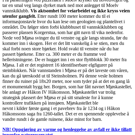
tar en smal veg langs dyrket mark ned mot anlegget til Moelv
vannskiklubb.
Vis aktsomhet for veiarbeidet og ikke kryss veien
utenfor gangfelt.
Etter rundt 100 meter kommer du til ei
informasjonstavle hvor du kan lese om geologien og plantelivet i
området. Du følger stien forbi klubbhuset til vannskiklubben og
passerer plassen Korgerstua, som har gitt navn til vika nedenfor.
Nede ved Mjøsa svinger du til venstre og går langs stranda, før du
kommer inn i skogen. Her er det litt vanskelig å se stien, men du
skal forbi noen store bjørker. Hold svakt til venstre når du har
passert bjørkene. Etter ca. 300 meter er du framme ved
helleristningene. De er hugget inn i en stor flyttblokk 30 meter fra
Mjøsa. I alt er det registrert 16 identifiserbare elgfigurer på
steinblokken. Når vannstanden i Mjøsa er på det laveste om våren,
kan du gå tørrskodd ut til Steinsholmen. På denne vesle holmen
finner du ruiner på 18x20 meter, noe som tyder på at det en gang lå
et monumentalt bygg her. Borgen, som har fått navnet Mjøskastellet,
ble anlagt av Håkon IV Håkonsson. Mjøskastellet var trolig
strategisk plassert der Mjøsa er på sitt smaleste for å kunne
kontrollere trafikken på innsjøen. Mjøskastellet ble
nevnt i kilder første gang i et pavebrev fra år 1234 og i Håkon
Håkonssons saga fra 1260-tallet. Det er en spennende opplevelse å
vandre rundt i de gamle ruinene, ikke minst for barn.
NB! Oppgjøring av varme og henleggelse av avfall er ikke tillatt
innenfor naturreservatet.