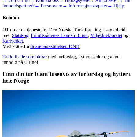
→ Om UT.no
→ Kontakt oss
→ Bidragsytere
→ Annonsere?
→ Bli
innholdspartner?
→ Personvern
→ Informasjonskapsler
→ Hjelp
Kolofon
UT.no er en tjeneste fra Den Norske Turistforening, i samarbeid
med
Statskog
,
Friluftsrådenes Landsforbund
,
Miljødirektoratet
og
Kartverket
.
Med støtte fra
Sparebankstiftelsen DNB
.
Takk til alle som bidrar
med turforslag, hytter, steder og annet
innhold på UT.no!
Finn din tur blant tusenvis av turforslag og hytter i
hele Norge