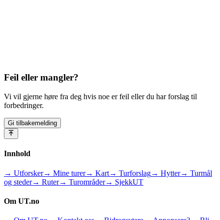
Feil eller mangler?
Vi vil gjerne høre fra deg hvis noe er feil eller du har forslag til
forbedringer.
Gi tilbakemelding
Innhold
→ Utforsker
→ Mine turer
→ Kart
→ Turforslag
→ Hytter
→ Turmål
og steder
→ Ruter
→ Turområder
→ SjekkUT
Om UT.no