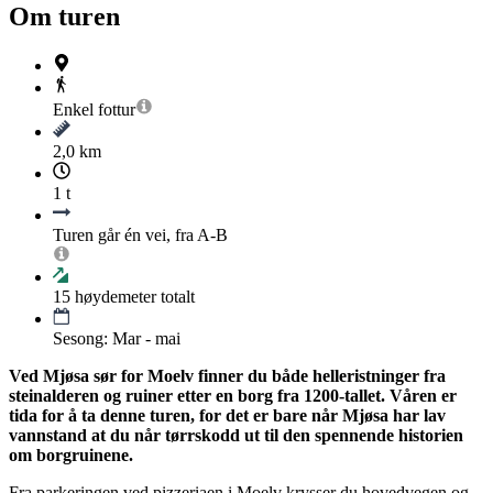
Om turen
Enkel
fottur
2,0 km
1 t
Turen går én vei, fra A-B
15
høydemeter totalt
Sesong: Mar - mai
Ved Mjøsa sør for Moelv finner du både helleristninger fra
steinalderen og ruiner etter en borg fra 1200-tallet. Våren er
tida for å ta denne turen, for det er bare når Mjøsa har lav
vannstand at du når tørrskodd ut til den spennende historien
om borgruinene.
Fra parkeringen ved pizzeriaen i Moelv krysser du hovedvegen og