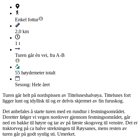
Enkel
fottur
2,0 km
1 t
Turen går én vei, fra A-B
55
høydemeter totalt
Sesong: Hele året
Turen går helt på nordspissen av Tittelsneshalvøya. Tittelsnes fort
ligger lunt og idyllisk til og er delvis skjermet av fin furuskog.
Det anbefales å starte turen med en rundtur i festningsområdet.
Deretter følger vi vegen nordover gjennom festningsområdet, går
ned en bakke til høyre og tar av på første skogsveg til venstre. Det er
traktorveg på ca halve strekningen til Røysanes, mens resten av
turen går på godt synlig sti. Umerket.