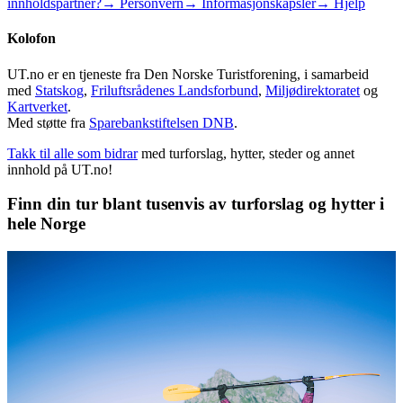
innholdspartner?
→ Personvern
→ Informasjonskapsler
→ Hjelp
Kolofon
UT.no er en tjeneste fra Den Norske Turistforening, i samarbeid
med
Statskog
,
Friluftsrådenes Landsforbund
,
Miljødirektoratet
og
Kartverket
.
Med støtte fra
Sparebankstiftelsen DNB
.
Takk til alle som bidrar
med turforslag, hytter, steder og annet
innhold på UT.no!
Finn din tur blant tusenvis av turforslag og hytter i
hele Norge