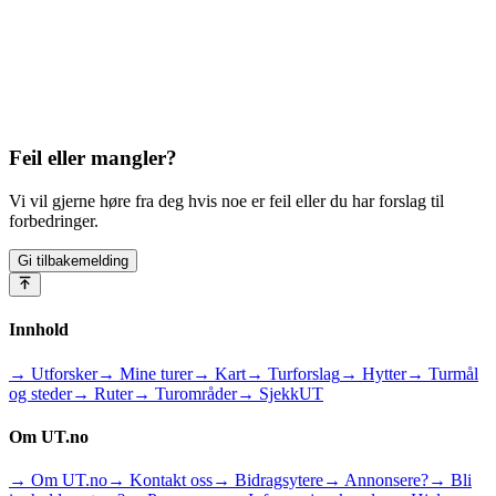
Feil eller mangler?
Vi vil gjerne høre fra deg hvis noe er feil eller du har forslag til
forbedringer.
Gi tilbakemelding
Innhold
→ Utforsker
→ Mine turer
→ Kart
→ Turforslag
→ Hytter
→ Turmål
og steder
→ Ruter
→ Turområder
→ SjekkUT
Om UT.no
→ Om UT.no
→ Kontakt oss
→ Bidragsytere
→ Annonsere?
→ Bli