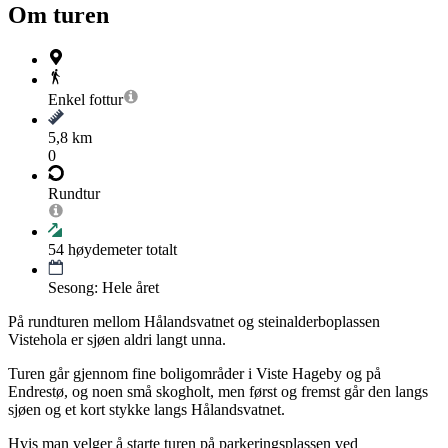
Om turen
Enkel
fottur
5,8 km
0
Rundtur
54
høydemeter totalt
Sesong: Hele året
På rundturen mellom Hålandsvatnet og steinalderboplassen
Vistehola er sjøen aldri langt unna.
Turen går gjennom fine boligområder i Viste Hageby og på
Endrestø, og noen små skogholt, men først og fremst går den langs
sjøen og et kort stykke langs Hålandsvatnet.
Hvis man velger å starte turen på parkeringsplassen ved