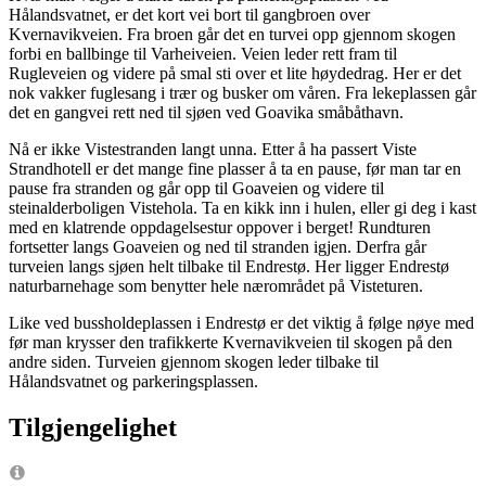
Hålandsvatnet, er det kort vei bort til gangbroen over
Kvernavikveien. Fra broen går det en turvei opp gjennom skogen
forbi en ballbinge til Varheiveien. Veien leder rett fram til
Rugleveien og videre på smal sti over et lite høydedrag. Her er det
nok vakker fuglesang i trær og busker om våren. Fra lekeplassen går
det en gangvei rett ned til sjøen ved Goavika småbåthavn.
Nå er ikke Vistestranden langt unna. Etter å ha passert Viste
Strandhotell er det mange fine plasser å ta en pause, før man tar en
pause fra stranden og går opp til Goaveien og videre til
steinalderboligen Vistehola. Ta en kikk inn i hulen, eller gi deg i kast
med en klatrende oppdagelsestur oppover i berget! Rundturen
fortsetter langs Goaveien og ned til stranden igjen. Derfra går
turveien langs sjøen helt tilbake til Endrestø. Her ligger Endrestø
naturbarnehage som benytter hele nærområdet på Visteturen.
Like ved bussholdeplassen i Endrestø er det viktig å følge nøye med
før man krysser den trafikkerte Kvernavikveien til skogen på den
andre siden. Turveien gjennom skogen leder tilbake til
Hålandsvatnet og parkeringsplassen.
Tilgjengelighet