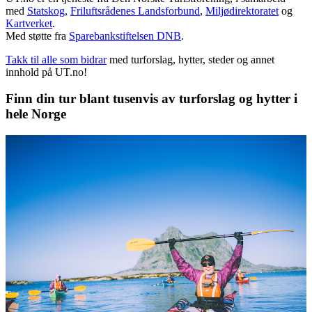
med
Statskog
,
Friluftsrådenes Landsforbund
,
Miljødirektoratet
og
Kartverket
.
Med støtte fra
Sparebankstiftelsen DNB
.
Takk til alle som bidrar
med turforslag, hytter, steder og annet
innhold på UT.no!
Finn din tur blant tusenvis av turforslag og hytter i
hele Norge