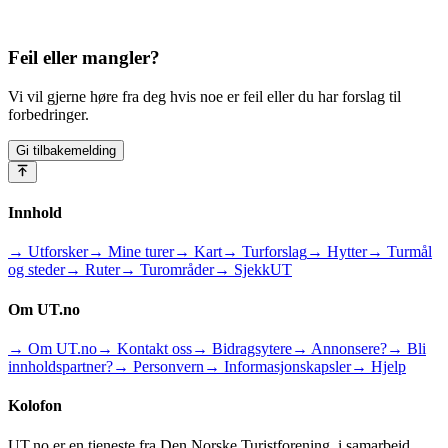
Feil eller mangler?
Vi vil gjerne høre fra deg hvis noe er feil eller du har forslag til
forbedringer.
Gi tilbakemelding
Innhold
→ Utforsker
→ Mine turer
→ Kart
→ Turforslag
→ Hytter
→ Turmål
og steder
→ Ruter
→ Turområder
→ SjekkUT
Om UT.no
→ Om UT.no
→ Kontakt oss
→ Bidragsytere
→ Annonsere?
→ Bli
innholdspartner?
→ Personvern
→ Informasjonskapsler
→ Hjelp
Kolofon
UT.no er en tjeneste fra Den Norske Turistforening, i samarbeid