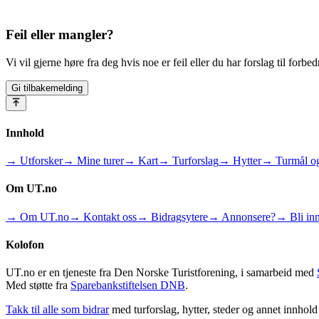
Feil eller mangler?
Vi vil gjerne høre fra deg hvis noe er feil eller du har forslag til forbed
Gi tilbakemelding
Innhold
→ Utforsker
→ Mine turer
→ Kart
→ Turforslag
→ Hytter
→ Turmål og
Om UT.no
→ Om UT.no
→ Kontakt oss
→ Bidragsytere
→ Annonsere?
→ Bli inn
Kolofon
UT.no er en tjeneste fra Den Norske Turistforening, i samarbeid med
Med støtte fra
Sparebankstiftelsen DNB
.
Takk til alle som bidrar
med turforslag, hytter, steder og annet innhol