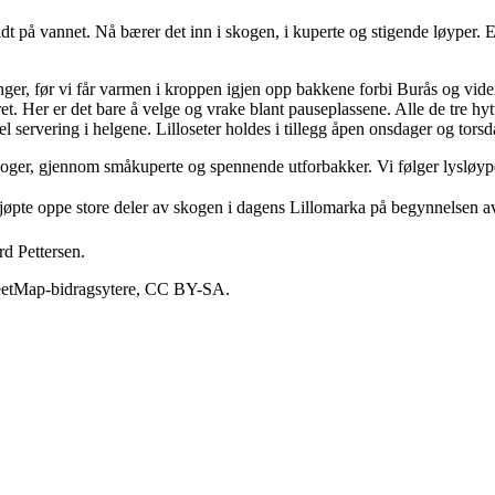
t på vannet. Nå bærer det inn i skogen, i kuperte og stigende løyper. Et
nger, før vi får varmen i kroppen igjen opp bakkene forbi Burås og videre
t. Her er det bare å velge og vrake blant pauseplassene. Alle de tre hyt
servering i helgene. Lilloseter holdes i tillegg åpen onsdager og torsd
s skoger, gjennom småkuperte og spennende utforbakker. Vi følger lysløy
kjøpte oppe store deler av skogen i dagens Lillomarka på begynnelsen av
rd Pettersen.
reetMap-bidragsytere, CC BY-SA.