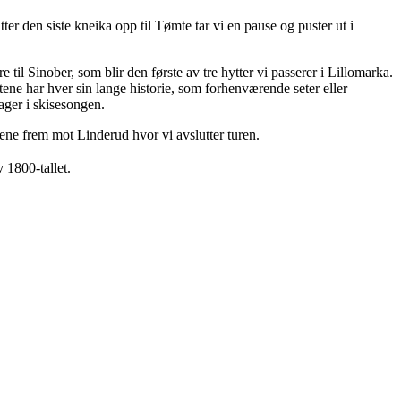
ter den siste kneika opp til Tømte tar vi en pause og puster ut i
 til Sinober, som blir den første av tre hytter vi passerer i Lillomarka.
tene har hver sin lange historie, som forhenværende seter eller
ager i skisesongen.
pene frem mot Linderud hvor vi avslutter turen.
 1800-tallet.