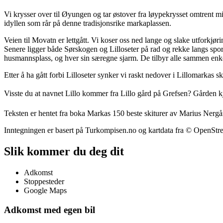
Vi krysser over til Øyungen og tar østover fra løypekrysset omtrent mid
idyllen som rår på denne tradisjonsrike markaplassen.
Veien til Movatn er lettgått. Vi koser oss ned lange og slake utforkjøri
Senere ligger både Sørskogen og Lilloseter på rad og rekke langs spore
husmannsplass, og hver sin særegne sjarm. De tilbyr alle sammen enkel 
Etter å ha gått forbi Lilloseter synker vi raskt nedover i Lillomarka
Visste du at navnet Lillo kommer fra Lillo gård på Grefsen? Gården 
Teksten er hentet fra boka Markas 150 beste skiturer av Marius Nergå
Inntegningen er basert på Turkompisen.no og kartdata fra © OpenSt
Slik kommer du deg dit
Adkomst
Stoppesteder
Google Maps
Adkomst med egen bil