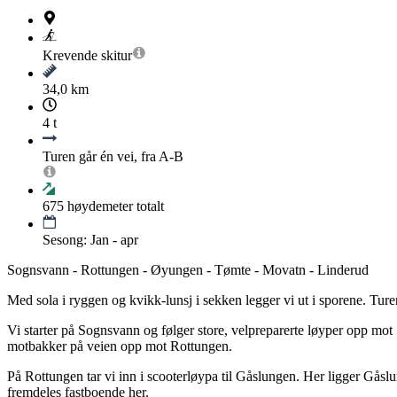
Krevende
skitur
34,0 km
4 t
Turen går én vei, fra A-B
675
høydemeter totalt
Sesong: Jan - apr
Sognsvann - Rottungen - Øyungen - Tømte - Movatn - Linderud
Med sola i ryggen og kvikk-lunsj i sekken legger vi ut i sporene. Ture
Vi starter på Sognsvann og følger store, velpreparerte løyper opp mot Sk
motbakker på veien opp mot Rottungen.
På Rottungen tar vi inn i scooterløypa til Gåslungen. Her ligger Gåslun
fremdeles fastboende her.