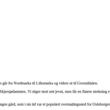
n går fra Nordmarka til Lillomarka og videre ut til Groruddalen.
jersjødammen. Vi stiger stort sett jevnt, men får en flatere strekning et
gen gård, som i sin tid var et populært overnattingssted for Osloborgere