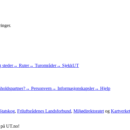
ringer.
 steder
→ Ruter
→ Turområder
→ SjekkUT
holdspartner?
→ Personvern
→ Informasjonskapsler
→ Hjelp
Statskog
,
Friluftsrådenes Landsforbund
,
Miljødirektoratet
og
Kartverke
d på UT.no!