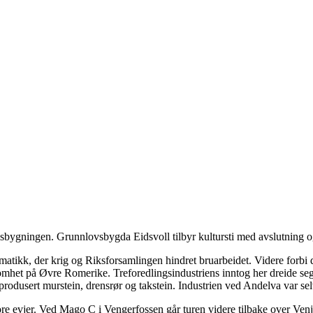
lsbygningen. Grunnlovsbygda Eidsvoll tilbyr kultursti med avslutning o
tikk, der krig og Riksforsamlingen hindret bruarbeidet. Videre forbi de
ksomhet på Øvre Romerike. Treforedlingsindustriens inntog her dreide se
produsert murstein, drensrør og takstein. Industrien ved Andelva var se
tore evjer. Ved Mago C i Vengerfossen går turen videre tilbake over Ve