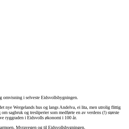
g omvisning i selveste Eidsvollsbygningen.
t nye Wergelands hus og langs Andelva, ei lita, men utrolig flittig
g om sagbruk og tresliperier som medførte en av verdens (!) største
lve ryggraden i Eidsvolls økonomi i 100 år.
njarmoen, Myravegen og til Eidsvollsbygningen.