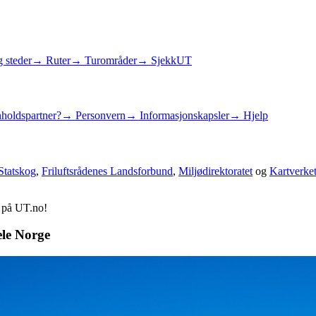
 steder
→ Ruter
→ Turområder
→ SjekkUT
holdspartner?
→ Personvern
→ Informasjonskapsler
→ Hjelp
Statskog
,
Friluftsrådenes Landsforbund
,
Miljødirektoratet
og
Kartverke
d på UT.no!
ele Norge