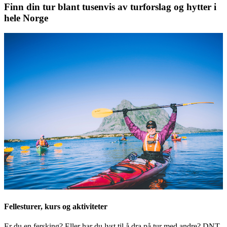
Finn din tur blant tusenvis av turforslag og hytter i
hele Norge
Fellesturer, kurs og aktiviteter
Er du en fersking? Eller har du lyst til å dra på tur med andre? DNT