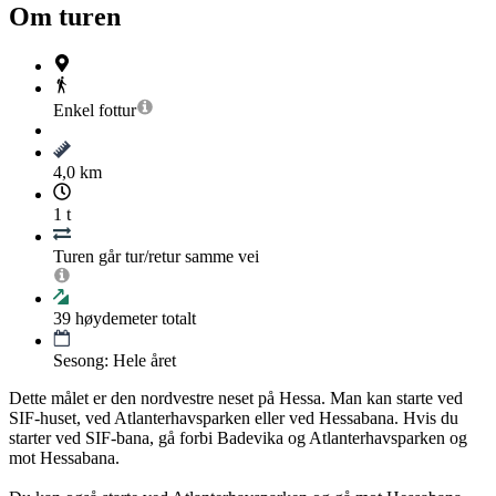
Om turen
Enkel
fottur
4,0 km
1 t
Turen går tur/retur samme vei
39
høydemeter totalt
Sesong: Hele året
Dette målet er den nordvestre neset på Hessa. Man kan starte ved
SIF-huset, ved Atlanterhavsparken eller ved Hessabana. Hvis du
starter ved SIF-bana, gå forbi Badevika og Atlanterhavsparken og
mot Hessabana.