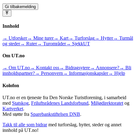
Gi tilbakemelding
Innhold
→ Utforsker
→ Mine turer
→ Kart
→ Turforslag
→ Hytter
→ Turmål
og steder
→ Ruter
→ Turområder
→ SjekkUT
Om UT.no
→ Om UT.no
→ Kontakt oss
→ Bidragsytere
→ Annonsere?
→ Bli
innholdspartner?
→ Personvern
→ Informasjonskapsler
→ Hjelp
Kolofon
UT.no er en tjeneste fra Den Norske Turistforening, i samarbeid
med
Statskog
,
Friluftsrådenes Landsforbund
,
Miljødirektoratet
og
Kartverket
.
Med støtte fra
Sparebankstiftelsen DNB
.
Takk til alle som bidrar
med turforslag, hytter, steder og annet
innhold på UT.no!