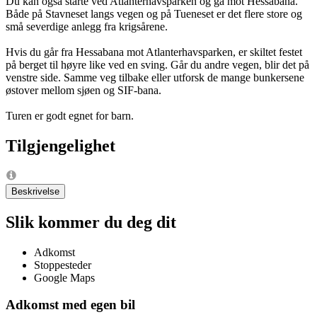
Du kan også starte ved Atlanterhavsparken og gå mot Hessabana.
Både på Stavneset langs vegen og på Tueneset er det flere store og
små severdige anlegg fra krigsårene.
Hvis du går fra Hessabana mot Atlanterhavsparken, er skiltet festet
på berget til høyre like ved en sving. Går du andre vegen, blir det på
venstre side. Samme veg tilbake eller utforsk de mange bunkersene
østover mellom sjøen og SIF-bana.
Turen er godt egnet for barn.
Tilgjengelighet
Beskrivelse
Slik kommer du deg dit
Adkomst
Stoppesteder
Google Maps
Adkomst med egen bil