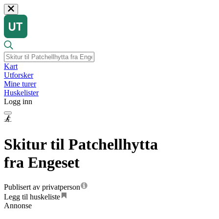
Kart
Utforsker
Mine turer
Huskelister
Logg inn
Skitur til Patchellhytta
fra Engeset
Publisert av privatperson
Legg til huskeliste
Annonse