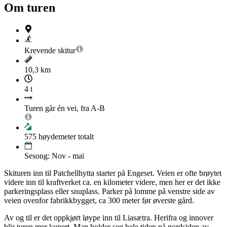
Om turen
Krevende
skitur
10,3 km
4 t
Turen går én vei, fra A-B
575
høydemeter totalt
Sesong: Nov - mai
Skituren inn til Patchellhytta starter på Engeset. Veien er ofte brøytet
videre inn til kraftverket ca. en kilometer videre, men her er det ikke
parkeringsplass eller snuplass. Parker på lomme på venstre side av
veien ovenfor fabrikkbygget, ca 300 meter før øverste gård.
Av og til er det oppkjørt løype inn til Liasætra. Herifra og innover
blir turen mer kupert. Man holder seg hele tiden på nordsiden av