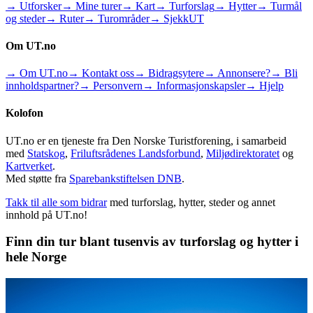
→ Utforsker
→ Mine turer
→ Kart
→ Turforslag
→ Hytter
→ Turmål
og steder
→ Ruter
→ Turområder
→ SjekkUT
Om UT.no
→ Om UT.no
→ Kontakt oss
→ Bidragsytere
→ Annonsere?
→ Bli
innholdspartner?
→ Personvern
→ Informasjonskapsler
→ Hjelp
Kolofon
UT.no er en tjeneste fra Den Norske Turistforening, i samarbeid
med
Statskog
,
Friluftsrådenes Landsforbund
,
Miljødirektoratet
og
Kartverket
.
Med støtte fra
Sparebankstiftelsen DNB
.
Takk til alle som bidrar
med turforslag, hytter, steder og annet
innhold på UT.no!
Finn din tur blant tusenvis av turforslag og hytter i
hele Norge