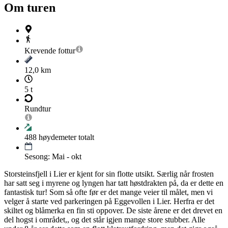
Om turen
Krevende
fottur
12,0 km
5 t
Rundtur
488
høydemeter totalt
Sesong: Mai - okt
Storsteinsfjell i Lier er kjent for sin flotte utsikt. Særlig når frosten
har satt seg i myrene og lyngen har tatt høstdrakten på, da er dette en
fantastisk tur! Som så ofte før er det mange veier til målet, men vi
velger å starte ved parkeringen på Eggevollen i Lier. Herfra er det
skiltet og blåmerka en fin sti oppover. De siste årene er det drevet en
del hogst i området,, og det står igjen mange store stubber. Alle