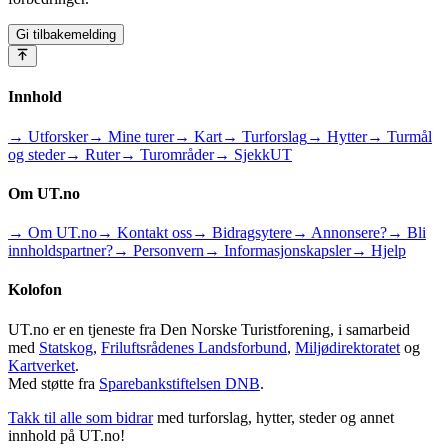
Gi tilbakemelding
Innhold
→ Utforsker
→ Mine turer
→ Kart
→ Turforslag
→ Hytter
→ Turmål
og steder
→ Ruter
→ Turområder
→ SjekkUT
Om UT.no
→ Om UT.no
→ Kontakt oss
→ Bidragsytere
→ Annonsere?
→ Bli
innholdspartner?
→ Personvern
→ Informasjonskapsler
→ Hjelp
Kolofon
UT.no er en tjeneste fra Den Norske Turistforening, i samarbeid
med
Statskog
,
Friluftsrådenes Landsforbund
,
Miljødirektoratet
og
Kartverket
.
Med støtte fra
Sparebankstiftelsen DNB
.
Takk til alle som bidrar
med turforslag, hytter, steder og annet
innhold på UT.no!