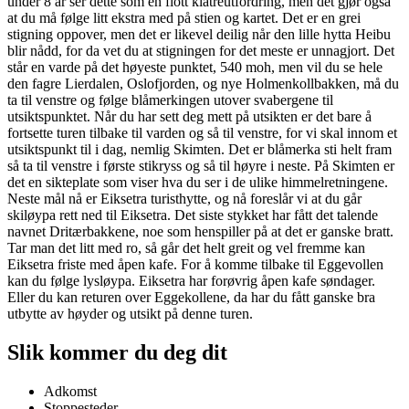
under 8 år ser dette som en flott klatreutfordring, men det gjør også
at du må følge litt ekstra med på stien og kartet. Det er en grei
stigning oppover, men det er likevel deilig når den lille hytta Heibu
blir nådd, for da vet du at stigningen for det meste er unnagjort. Det
står en varde på det høyeste punktet, 540 moh, men vil du se hele
den fagre Lierdalen, Oslofjorden, og nye Holmenkollbakken, må du
ta til venstre og følge blåmerkingen utover svabergene til
utsiktspunktet. Når du har sett deg mett på utsikten er det bare å
fortsette turen tilbake til varden og så til venstre, for vi skal innom et
utsiktspunkt til i dag, nemlig Skimten. Det er blåmerka sti helt fram
så ta til venstre i første stikryss og så til høyre i neste. På Skimten er
det en sikteplate som viser hva du ser i de ulike himmelretningene.
Neste mål nå er Eiksetra turisthytte, og nå foreslår vi at du går
skiløypa rett ned til Eiksetra. Det siste stykket har fått det talende
navnet Dritærbakkene, noe som henspiller på at det er ganske bratt.
Tar man det litt med ro, så går det helt greit og vel fremme kan
Eiksetra friste med åpen kafe. For å komme tilbake til Eggevollen
kan du følge lysløypa. Eiksetra har forøvrig åpen kafe søndager.
Eller du kan returen over Eggekollene, da har du fått ganske bra
utbytte av høyder og utsikt på denne turen.
Slik kommer du deg dit
Adkomst
Stoppesteder