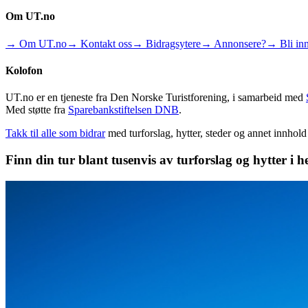
Om UT.no
→ Om UT.no
→ Kontakt oss
→ Bidragsytere
→ Annonsere?
→ Bli inn
Kolofon
UT.no er en tjeneste fra Den Norske Turistforening, i samarbeid med
Med støtte fra
Sparebankstiftelsen DNB
.
Takk til alle som bidrar
med turforslag, hytter, steder og annet innhol
Finn din tur blant tusenvis av turforslag og hytter i h