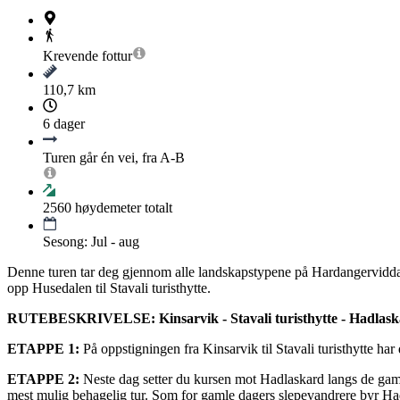
Krevende
fottur
110,7 km
6 dager
Turen går én vei, fra A-B
2560
høydemeter totalt
Sesong: Jul - aug
Denne turen tar deg gjennom alle landskapstypene på Hardangervidda. Fr
opp Husedalen til Stavali turisthytte.
RUTEBESKRIVELSE: Kinsarvik - Stavali turisthytte - Hadlaskar
ETAPPE 1:
På oppstigningen fra Kinsarvik til Stavali turisthytte har d
ETAPPE 2:
Neste dag setter du kursen mot Hadlaskard langs de gaml
mest mulig behagelig tur. Som for gamle dagers slepevandrere byr Hadl