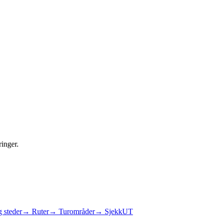
ringer.
 steder
→ Ruter
→ Turområder
→ SjekkUT