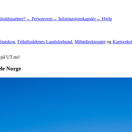
holdspartner?
→ Personvern
→ Informasjonskapsler
→ Hjelp
Statskog
,
Friluftsrådenes Landsforbund
,
Miljødirektoratet
og
Kartverke
d på UT.no!
ele Norge