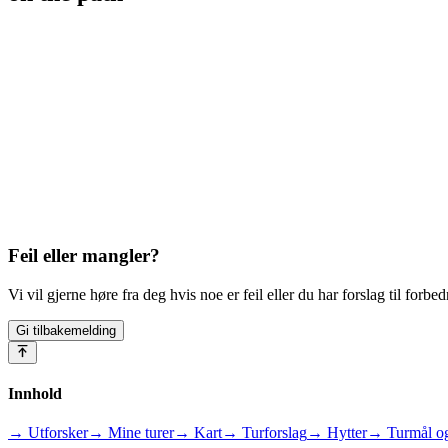
Feil eller mangler?
Vi vil gjerne høre fra deg hvis noe er feil eller du har forslag til forbed
Gi tilbakemelding
Innhold
→ Utforsker
→ Mine turer
→ Kart
→ Turforslag
→ Hytter
→ Turmål og