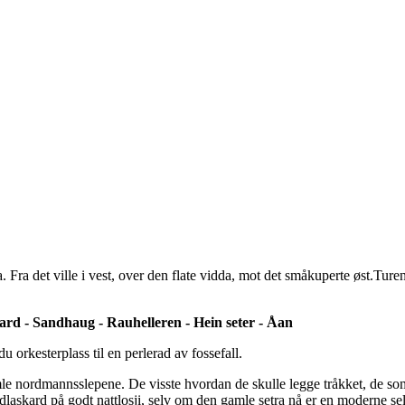
a det ville i vest, over den flate vidda, mot det småkuperte øst.Turen 
d - Sandhaug - Rauhelleren - Hein seter - Åan
u orkesterplass til en perlerad av fossefall.
e nordmannsslepene. De visste hvordan de skulle legge tråkket, de som 
askard på godt nattlosji, selv om den gamle setra nå er en moderne selv