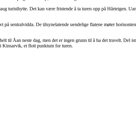
ug turisthytte. Det kan være fristende å ta turen opp på Hårteigen. Ua
 på sentralvidda. De tilsynelatende uendelige flatene møter horisonten
elt til Åan neste dag, men det er ingen grunn til å ha det travelt. Del is
i Kinsarvik, et flott punktum for turen.