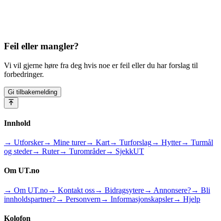
Feil eller mangler?
Vi vil gjerne høre fra deg hvis noe er feil eller du har forslag til
forbedringer.
Gi tilbakemelding
Innhold
→ Utforsker
→ Mine turer
→ Kart
→ Turforslag
→ Hytter
→ Turmål
og steder
→ Ruter
→ Turområder
→ SjekkUT
Om UT.no
→ Om UT.no
→ Kontakt oss
→ Bidragsytere
→ Annonsere?
→ Bli
innholdspartner?
→ Personvern
→ Informasjonskapsler
→ Hjelp
Kolofon