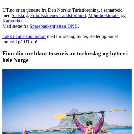
UT.no er en tjeneste fra Den Norske Turistforening, i samarbeid
med
Statskog
,
Friluftsrådenes Landsforbund
,
Miljødirektoratet
og
Kartverket
.
Med støtte fra
Sparebankstiftelsen DNB
.
Takk til alle som bidrar
med turforslag, hytter, steder og annet
innhold på UT.no!
Finn din tur blant tusenvis av turforslag og hytter i
hele Norge