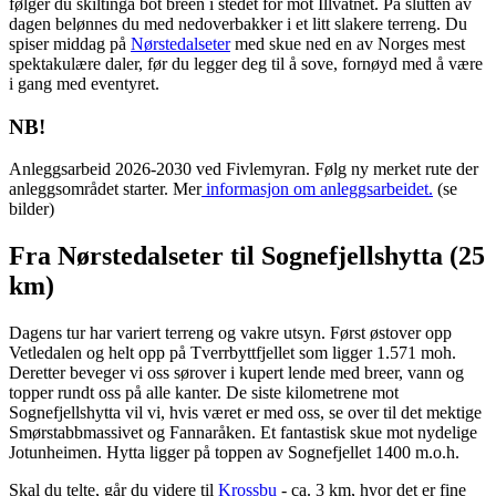
følger du skiltinga bot breen i stedet for mot Illvatnet. På slutten av
dagen belønnes du med nedoverbakker i et litt slakere terreng. Du
spiser middag på
Nørstedalseter
med skue ned en av Norges mest
spektakulære daler, før du legger deg til å sove, fornøyd med å være
i gang med eventyret.
NB!
Anleggsarbeid 2026-2030 ved Fivlemyran. Følg ny merket rute der
anleggsområdet starter. Mer
informasjon om anleggsarbeidet.
(se
bilder)
Fra Nørstedalseter til Sognefjellshytta (25
km)
Dagens tur har variert terreng og vakre utsyn. Først østover opp
Vetledalen og helt opp på Tverrbyttfjellet som ligger 1.571 moh.
Deretter beveger vi oss sørover i kupert lende med breer, vann og
topper rundt oss på alle kanter. De siste kilometrene mot
Sognefjellshytta vil vi, hvis været er med oss, se over til det mektige
Smørstabbmassivet og Fannaråken. Et fantastisk skue mot nydelige
Jotunheimen. Hytta ligger på toppen av Sognefjellet 1400 m.o.h.
Skal du telte, går du videre til
Krossbu
- ca. 3 km, hvor det er fine