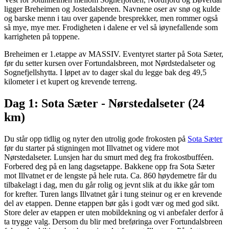
ligger Breheimen og Jostedalsbreen. Navnene oser av snø og kulde
og barske menn i tau over gapende bresprekker, men rommer også
så mye, mye mer. Frodigheten i dalene er vel så iøynefallende som
karrigheten på toppene.
Breheimen er 1.etappe av MASSIV. Eventyret starter på Sota Sæter,
før du setter kursen over Fortundalsbreen, mot Nørdstedalseter og
Sognefjellshytta. I løpet av to dager skal du legge bak deg 49,5
kilometer i et kupert og krevende terreng.
Dag 1: Sota Sæter - Nørstedalseter (24
km)
Du står opp tidlig og nyter den utrolig gode frokosten på
Sota Sæter
før du starter på stigningen mot Illvatnet og videre mot
Nørstedalseter. Lunsjen har du smurt med deg fra frokostbufféen.
Forbered deg på en lang dagsetappe. Bakkene opp fra Sota Sæter
mot Illvatnet er de lengste på hele ruta. Ca. 860 høydemetre får du
tilbakelagt i dag, men du går rolig og jevnt slik at du ikke går tom
for krefter. Turen langs Illvatnet går i tung steinur og er en krevende
del av etappen. Denne etappen bør gås i godt vær og med god sikt.
Store deler av etappen er uten mobildekning og vi anbefaler derfor å
ta trygge valg. Dersom du blir med breføringa over Fortundalsbreen