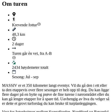
Om turen
Krevende
fottur
48,3 km
2 dager
Turen går én vei, fra A-B
2434
høydemeter totalt
Sesong: Jul - sep
MASSIV er et 350 kilometer langt eventyr. Vil du gå den i ett eller
ta den etappevis over flere sesonger er helt opp til deg. Du kan ligge
flere dager på en hytte og prøve de fine turene i nærområdet eller du
kan gå lengre etapper for å spare tid. Uavhengig av hva du velger så
er dette et grovt turforslag du kan bruke til turplanleggingen.
Vest for Jotunheimen mellom Sognefjorden, Nordfjord og Bøverdal