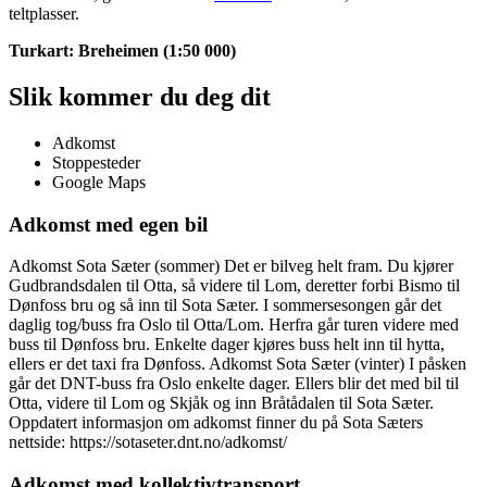
teltplasser.
Turkart: Breheimen (1:50 000)
Slik kommer du deg dit
Adkomst
Stoppesteder
Google Maps
Adkomst med egen bil
Adkomst Sota Sæter (sommer) Det er bilveg helt fram. Du kjører
Gudbrandsdalen til Otta, så videre til Lom, deretter forbi Bismo til
Dønfoss bru og så inn til Sota Sæter. I sommersesongen går det
daglig tog/buss fra Oslo til Otta/Lom. Herfra går turen videre med
buss til Dønfoss bru. Enkelte dager kjøres buss helt inn til hytta,
ellers er det taxi fra Dønfoss. Adkomst Sota Sæter (vinter) I påsken
går det DNT-buss fra Oslo enkelte dager. Ellers blir det med bil til
Otta, videre til Lom og Skjåk og inn Bråtådalen til Sota Sæter.
Oppdatert informasjon om adkomst finner du på Sota Sæters
nettside: https://sotaseter.dnt.no/adkomst/
Adkomst med kollektivtransport