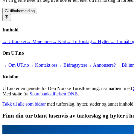
Vi vil gjerne høre fra deg hvis noe er feil eller du har forslag til forbed
Gi tilbakemelding
Innhold
→ Utforsker
→ Mine turer
→ Kart
→ Turforslag
→ Hytter
→ Turmål og
Om UT.no
→ Om UT.no
→ Kontakt oss
→ Bidragsytere
→ Annonsere?
→ Bli inn
Kolofon
UT.no er en tjeneste fra Den Norske Turistforening, i samarbeid med
Med støtte fra
Sparebankstiftelsen DNB
.
Takk til alle som bidrar
med turforslag, hytter, steder og annet innhol
Finn din tur blant tusenvis av turforslag og hytter i h