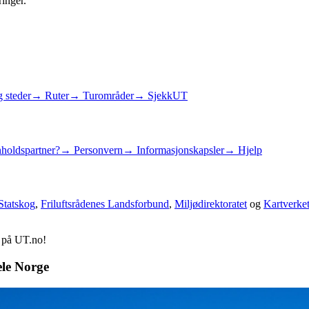
ringer.
 steder
→ Ruter
→ Turområder
→ SjekkUT
holdspartner?
→ Personvern
→ Informasjonskapsler
→ Hjelp
Statskog
,
Friluftsrådenes Landsforbund
,
Miljødirektoratet
og
Kartverke
d på UT.no!
ele Norge