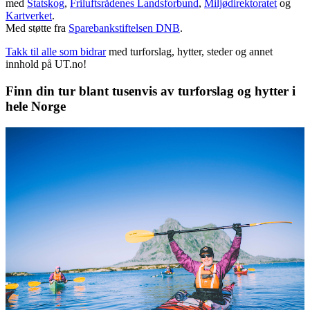
med
Statskog
,
Friluftsrådenes Landsforbund
,
Miljødirektoratet
og
Kartverket
.
Med støtte fra
Sparebankstiftelsen DNB
.
Takk til alle som bidrar
med turforslag, hytter, steder og annet
innhold på UT.no!
Finn din tur blant tusenvis av turforslag og hytter i
hele Norge