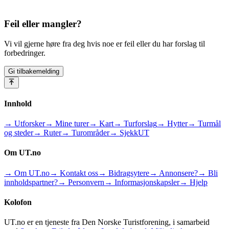
Feil eller mangler?
Vi vil gjerne høre fra deg hvis noe er feil eller du har forslag til
forbedringer.
Gi tilbakemelding
Innhold
→ Utforsker
→ Mine turer
→ Kart
→ Turforslag
→ Hytter
→ Turmål
og steder
→ Ruter
→ Turområder
→ SjekkUT
Om UT.no
→ Om UT.no
→ Kontakt oss
→ Bidragsytere
→ Annonsere?
→ Bli
innholdspartner?
→ Personvern
→ Informasjonskapsler
→ Hjelp
Kolofon
UT.no er en tjeneste fra Den Norske Turistforening, i samarbeid