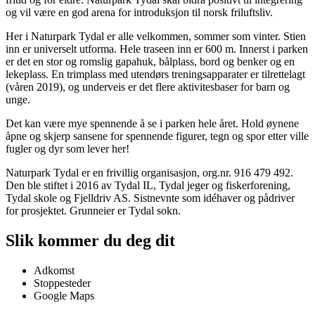
og vil være en god arena for introduksjon til norsk friluftsliv.
Her i Naturpark Tydal er alle velkommen, sommer som vinter. Stien
inn er universelt utforma. Hele traseen inn er 600 m. Innerst i parken
er det en stor og romslig gapahuk, bålplass, bord og benker og en
lekeplass. En trimplass med utendørs treningsapparater er tilrettelagt
(våren 2019), og underveis er det flere aktivitesbaser for barn og
unge.
Det kan være mye spennende å se i parken hele året. Hold øynene
åpne og skjerp sansene for spennende figurer, tegn og spor etter ville
fugler og dyr som lever her!
Naturpark Tydal er en frivillig organisasjon, org.nr. 916 479 492.
Den ble stiftet i 2016 av Tydal IL, Tydal jeger og fiskerforening,
Tydal skole og Fjelldriv AS. Sistnevnte som idéhaver og pådriver
for prosjektet. Grunneier er Tydal sokn.
Slik kommer du deg dit
Adkomst
Stoppesteder
Google Maps