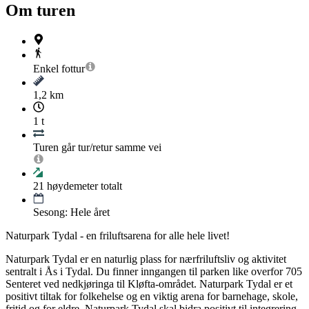
Om turen
Enkel
fottur
1,2 km
1 t
Turen går tur/retur samme vei
21
høydemeter totalt
Sesong: Hele året
Naturpark Tydal - en friluftsarena for alle hele livet!
Naturpark Tydal er en naturlig plass for nærfriluftsliv og aktivitet
sentralt i Ås i Tydal. Du finner inngangen til parken like overfor 705
Senteret ved nedkjøringa til Kløfta-området. Naturpark Tydal er et
positivt tiltak for folkehelse og en viktig arena for barnehage, skole,
fritid og for eldre. Naturpark Tydal skal bidra positivt til integrering