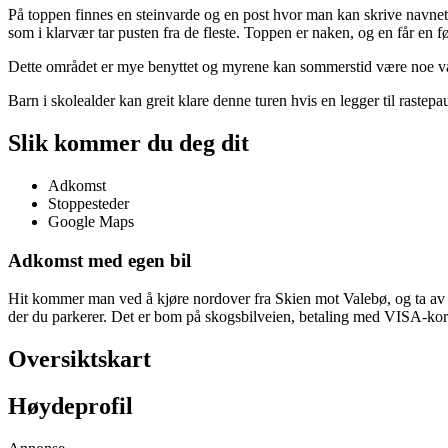
På toppen finnes en steinvarde og en post hvor man kan skrive navnet sit
som i klarvær tar pusten fra de fleste. Toppen er naken, og en får en f
Dette området er mye benyttet og myrene kan sommerstid være noe våte,
Barn i skolealder kan greit klare denne turen hvis en legger til rastepau
Slik kommer du deg dit
Adkomst
Stoppesteder
Google Maps
Adkomst med egen bil
Hit kommer man ved å kjøre nordover fra Skien mot Valebø, og ta av fr
der du parkerer. Det er bom på skogsbilveien, betaling med VISA-kort.
Oversiktskart
Høydeprofil