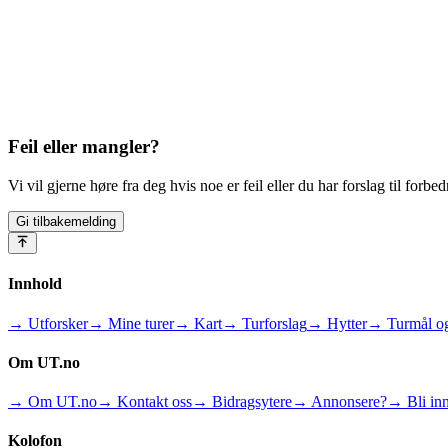
Feil eller mangler?
Vi vil gjerne høre fra deg hvis noe er feil eller du har forslag til forbed
Gi tilbakemelding
Innhold
→ Utforsker
→ Mine turer
→ Kart
→ Turforslag
→ Hytter
→ Turmål og
Om UT.no
→ Om UT.no
→ Kontakt oss
→ Bidragsytere
→ Annonsere?
→ Bli inn
Kolofon