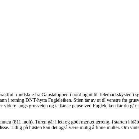
aktfull rundskue fra Gaustatoppen i nord og ut til Telemarkskysten i sør
n i retning DNT-hytta Fugleleiken. Stien tar av ut til venstre fra grusvei
videre langs grusveien og ta første pause ved Fugleleiken før du går t
nuten (811 moh). Turen går i lett og godt merket terreng, i starten i b
v disse. Tidlig på høsten kan det også være mulig å finne multer. Om vi