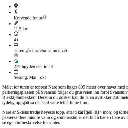
Krevende
fottur
11,5 km
4 t
Turen går tur/retur samme vei
279
høydemeter totalt
Sesong: Mai - okt
Målet for turen er toppen Nare som ligger 805 meter over havet med pr
parkeringsplassen på Svanstul følger du grusveien inn forbi Svanstulvan
Blekktjønnbekken. Dersom du ønsker kan du ta en avstikker 250 meter 
tydelig oppgått så det skal være lett å finne fram.
Nare er Skiens tredje høyeste topp, etter Skåråfjell (814 moh) og Ørne
passeres flere mindre vann og sommerstid er det fint å bade i flere a
se egen turbeskrivelse for vinter.