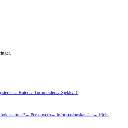
ringer.
 steder
→ Ruter
→ Turområder
→ SjekkUT
holdspartner?
→ Personvern
→ Informasjonskapsler
→ Hjelp