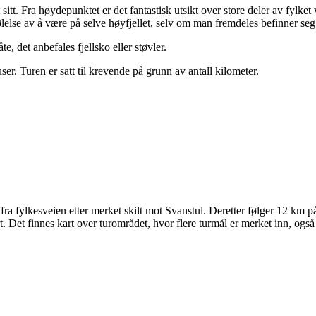
t. Fra høydepunktet er det fantastisk utsikt over store deler av fylket v
ølelse av å være på selve høyfjellet, selv om man fremdeles befinner seg
 det anbefales fjellsko eller støvler.
ser. Turen er satt til krevende på grunn av antall kilometer.
a fylkesveien etter merket skilt mot Svanstul. Deretter følger 12 km på
 Det finnes kart over turområdet, hvor flere turmål er merket inn, også