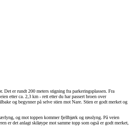
. Det er rundt 200 meters stigning fra parkeringsplassen. Fra
en etter ca. 2,3 km - rett etter du har passert broen over
ilbake og begynner på selve stien mot Nare. Stien er godt merket og
låbærlyng, og mot toppen kommer fjellbjørk og røsslyng. På veien
nteren er det anlagt skiløype mot samme topp som også er godt merket,