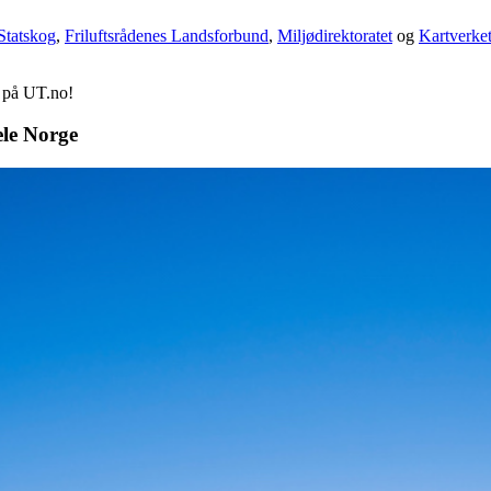
Statskog
,
Friluftsrådenes Landsforbund
,
Miljødirektoratet
og
Kartverke
d på UT.no!
ele Norge