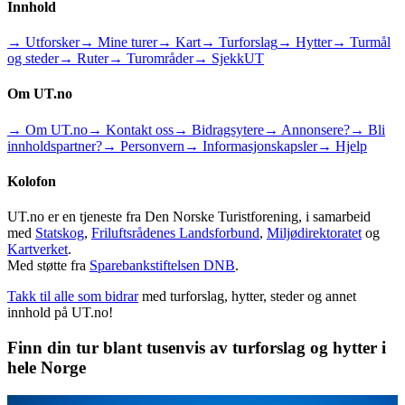
Innhold
→ Utforsker
→ Mine turer
→ Kart
→ Turforslag
→ Hytter
→ Turmål
og steder
→ Ruter
→ Turområder
→ SjekkUT
Om UT.no
→ Om UT.no
→ Kontakt oss
→ Bidragsytere
→ Annonsere?
→ Bli
innholdspartner?
→ Personvern
→ Informasjonskapsler
→ Hjelp
Kolofon
UT.no er en tjeneste fra Den Norske Turistforening, i samarbeid
med
Statskog
,
Friluftsrådenes Landsforbund
,
Miljødirektoratet
og
Kartverket
.
Med støtte fra
Sparebankstiftelsen DNB
.
Takk til alle som bidrar
med turforslag, hytter, steder og annet
innhold på UT.no!
Finn din tur blant tusenvis av turforslag og hytter i
hele Norge