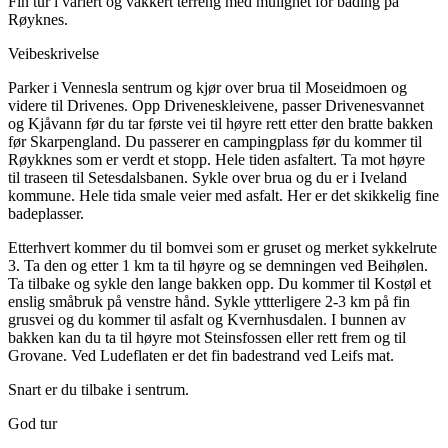
Fin tur i variert og vakkert terreng med mulighet for bading på
Røyknes.
Veibeskrivelse
Parker i Vennesla sentrum og kjør over brua til Moseidmoen og
videre til Drivenes. Opp Driveneskleivene, passer Drivenesvannet
og Kjåvann før du tar første vei til høyre rett etter den bratte bakken
før Skarpengland. Du passerer en campingplass før du kommer til
Røykknes som er verdt et stopp. Hele tiden asfaltert. Ta mot høyre
til traseen til Setesdalsbanen. Sykle over brua og du er i Iveland
kommune. Hele tida smale veier med asfalt. Her er det skikkelig fine
badeplasser.
Etterhvert kommer du til bomvei som er gruset og merket sykkelrute
3. Ta den og etter 1 km ta til høyre og se demningen ved Beihølen.
Ta tilbake og sykle den lange bakken opp. Du kommer til Kostøl et
enslig småbruk på venstre hånd. Sykle yttterligere 2-3 km på fin
grusvei og du kommer til asfalt og Kvernhusdalen. I bunnen av
bakken kan du ta til høyre mot Steinsfossen eller rett frem og til
Grovane. Ved Ludeflaten er det fin badestrand ved Leifs mat.
Snart er du tilbake i sentrum.
God tur