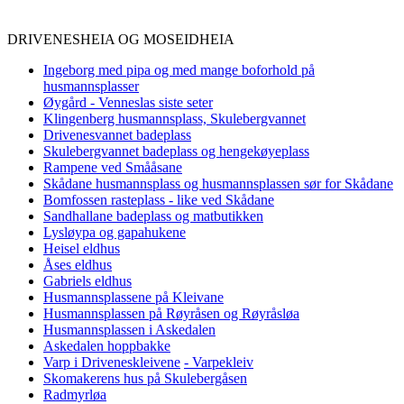
DRIVENESHEIA OG MOSEIDHEIA
Ingeborg med pipa og med mange boforhold på
husmannsplasser
Øygård - Venneslas siste seter
Klingenberg husmannsplass, Skulebergvannet
Drivenesvannet badeplass
Skulebergvannet badeplass og hengekøyeplass
Rampene ved Smååsane
Skådane husmannsplass og husmannsplassen sør for Skådane
Bomfossen rasteplass - like ved Skådane
Sandhallane badeplass og matbutikken
Lysløypa og gapahukene
Heisel eldhus
Åses eldhus
Gabriels eldhus
Husmannsplassene på Kleivane
Husmannsplassen på Røyråsen og Røyråsløa
Husmannsplassen i Askedalen
Askedalen hoppbakke
Varp i Driveneskleivene
- Varpekleiv
Skomakerens hus på Skulebergåsen
Radmyrløa