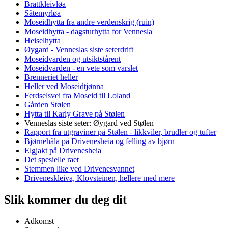
Brattkleivløa
Såtemyrløa
Moseidhytta fra andre verdenskrig (ruin)
Moseidhytta - dagsturhytta for Vennesla
Heiselhytta
Øygard - Venneslas siste seterdrift
Moseidvarden og utsiktstårent
Moseidvarden - en vete som varslet
Brenneriet heller
Heller ved Moseidtjønna
Ferdselsvei fra Moseid til Loland
Gården Stølen
Hytta til Karly Grave på Stølen
Venneslas siste seter: Øygard ved Stølen
Rapport fra utgraviner på Stølen - likkviler, brudler og tufter
Bjørnehåla på Drivenesheia og felling av bjørn
Elgjakt på Drivenesheia
Det spesielle raet
Stemmen like ved Drivenesvannet
Driveneskleiva, Klovsteinen, hellere med mere
Slik kommer du deg dit
Adkomst