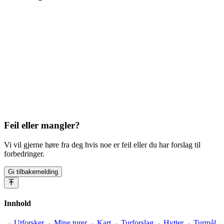
Feil eller mangler?
Vi vil gjerne høre fra deg hvis noe er feil eller du har forslag til
forbedringer.
Gi tilbakemelding
Innhold
→ Utforsker
→ Mine turer
→ Kart
→ Turforslag
→ Hytter
→ Turmål