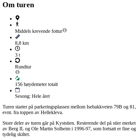
Om turen
Middels krevende
fottur
8,8 km
3 t
Rundtur
156
høydemeter totalt
Sesong: Hele året
Turen starter på parkeringsplassen mellom Isebakkveien 79B og 81,
evnt. fra toppen av Hellekleva.
Store deler av turen går på Kyststien. Resterende del på stier merket
av Berg IL og Ole Martin Solheim i 1996-97, som fortsatt er fine og
tydelig skiltet.