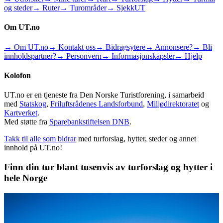
og steder
→ Ruter
→ Turområder
→ SjekkUT
Om UT.no
→ Om UT.no
→ Kontakt oss
→ Bidragsytere
→ Annonsere?
→ Bli
innholdspartner?
→ Personvern
→ Informasjonskapsler
→ Hjelp
Kolofon
UT.no er en tjeneste fra Den Norske Turistforening, i samarbeid
med
Statskog
,
Friluftsrådenes Landsforbund
,
Miljødirektoratet
og
Kartverket
.
Med støtte fra
Sparebankstiftelsen DNB
.
Takk til alle som bidrar
med turforslag, hytter, steder og annet
innhold på UT.no!
Finn din tur blant tusenvis av turforslag og hytter i
hele Norge