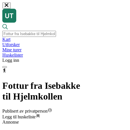
Kart
Utforsker
Mine turer
Huskelister
Logg inn
Fottur fra Isebakke
til Hjelmkollen
Publisert av privatperson
Legg til huskeliste
Annonse