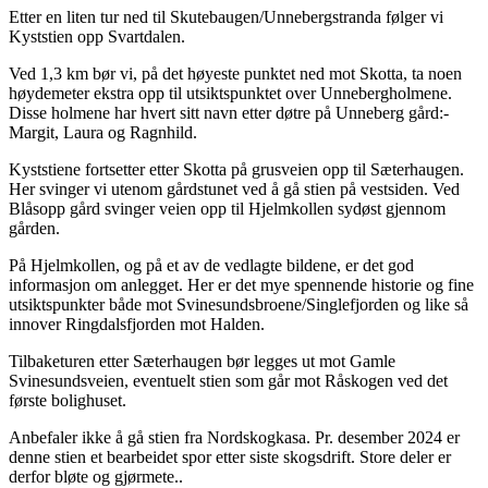
Etter en liten tur ned til Skutebaugen/Unnebergstranda følger vi
Kyststien opp Svartdalen.
Ved 1,3 km bør vi, på det høyeste punktet ned mot Skotta, ta noen
høydemeter ekstra opp til utsiktspunktet over Unnebergholmene.
Disse holmene har hvert sitt navn etter døtre på Unneberg gård:-
Margit, Laura og Ragnhild.
Kyststiene fortsetter etter Skotta på grusveien opp til Sæterhaugen.
Her svinger vi utenom gårdstunet ved å gå stien på vestsiden. Ved
Blåsopp gård svinger veien opp til Hjelmkollen sydøst gjennom
gården.
På Hjelmkollen, og på et av de vedlagte bildene, er det god
informasjon om anlegget. Her er det mye spennende historie og fine
utsiktspunkter både mot Svinesundsbroene/Singlefjorden og like så
innover Ringdalsfjorden mot Halden.
Tilbaketuren etter Sæterhaugen bør legges ut mot Gamle
Svinesundsveien, eventuelt stien som går mot Råskogen ved det
første bolighuset.
Anbefaler ikke å gå stien fra Nordskogkasa. Pr. desember 2024 er
denne stien et bearbeidet spor etter siste skogsdrift. Store deler er
derfor bløte og gjørmete..