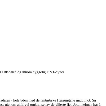
dig Utladalen og innom hyggelig DNT-hytter.
adalen - hele tiden med de fantastiske Hurrungane midt imot. Så
ss utenom allfarvei omkranset av de villeste fjell Jotunheimen har å