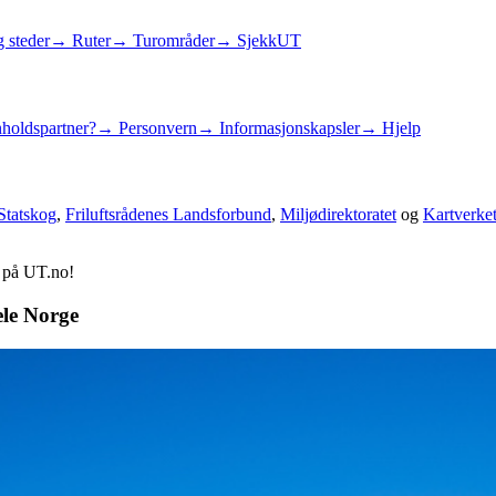
 steder
→ Ruter
→ Turområder
→ SjekkUT
holdspartner?
→ Personvern
→ Informasjonskapsler
→ Hjelp
Statskog
,
Friluftsrådenes Landsforbund
,
Miljødirektoratet
og
Kartverke
d på UT.no!
ele Norge