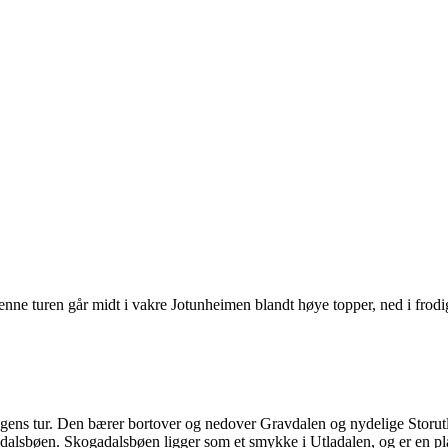
 Denne turen går midt i vakre Jotunheimen blandt høye topper, ned i fro
agens tur. Den bærer bortover og nedover Gravdalen og nydelige Storutl
dalsbøen. Skogadalsbøen ligger som et smykke i Utladalen, og er en pla