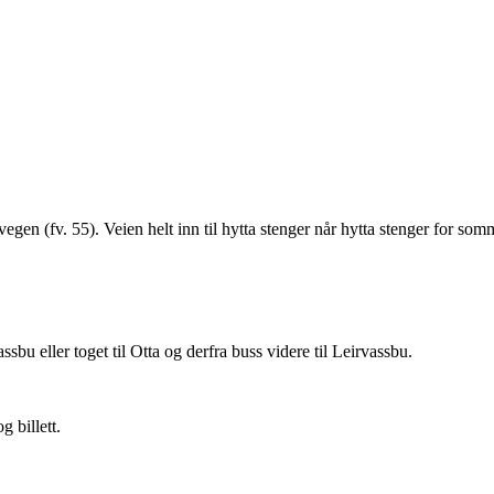
svegen (fv. 55). Veien helt inn til hytta stenger når hytta stenger for so
ssbu eller toget til Otta og derfra buss videre til Leirvassbu.
g billett.