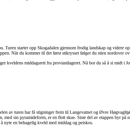
vsbu. Turen starter opp Skogadalen gjennom frodig landskap og videre opp
appen. Når du kommer til det først stikrysset følger du stien nordover 
ger kveldens middagsrett fra proviantlageret. Nå bor du så å si midt i J
elen av turen har få stigninger frem til Langevatnet og Øvre Høgvagltjøn
, med sin pyramideform, er en flott skue. Siste del av etappen byr på n
 å nyte en behagelig kveld med middag og peiskos.