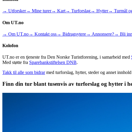
→ Utforsker
→ Mine turer
→ Kart
→ Turforslag
→ Hytter
→ Turmål og
Om UT.no
→ Om UT.no
→ Kontakt oss
→ Bidragsytere
→ Annonsere?
→ Bli inn
Kolofon
UT.no er en tjeneste fra Den Norske Turistforening, i samarbeid med
Med støtte fra
Sparebankstiftelsen DNB
.
Takk til alle som bidrar
med turforslag, hytter, steder og annet innhol
Finn din tur blant tusenvis av turforslag og hytter i h