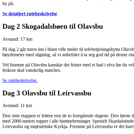
by på.
Se detaljert rutebeskrivelse
Dag 2 Skogadalsbøen til Olavsbu
Avstand: 17 km
På dag 2 går turen inn i blant ville tinder til selvbetjeningshytta Ola
høydemeter med stigning, så vi anbefaler å ta seg god tid på denne et
Vel framme på Olavsbu kanskje det frister med et bad i elva før du vel
frokost skal vanskelig matches.
Se rutebeskrivelse.
Dag 3 Olavsbu til Leirvassbu
Avstand: 11 km
Den siste etappen er lettere enn de to foregående dagene. Den første d
med 2000-meters topper i alle himmelretninger. Spesielt Skardalstinden
Leirvassbu og majestetiske Kyrkja. Fremme på Leirvassbu er det bare