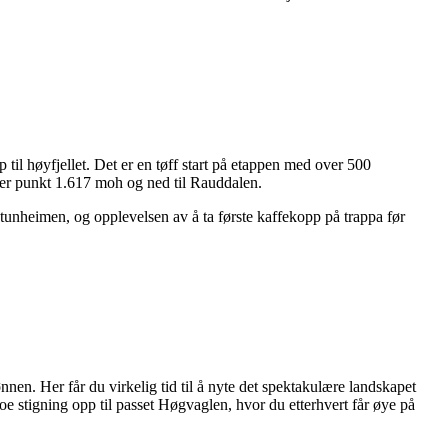
 til høyfjellet. Det er en tøff start på etappen med over 500
over punkt 1.617 moh og ned til Rauddalen.
otunheimen, og opplevelsen av å ta første kaffekopp på trappa før
nen. Her får du virkelig tid til å nyte det spektakulære landskapet
oe stigning opp til passet Høgvaglen, hvor du etterhvert får øye på