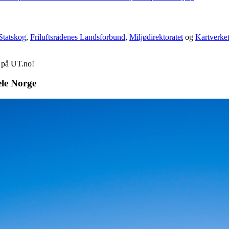
Statskog
,
Friluftsrådenes Landsforbund
,
Miljødirektoratet
og
Kartverke
d på UT.no!
ele Norge