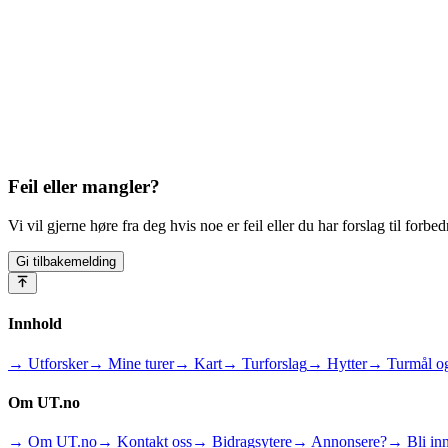
Feil eller mangler?
Vi vil gjerne høre fra deg hvis noe er feil eller du har forslag til forbed
Gi tilbakemelding
Innhold
→ Utforsker
→ Mine turer
→ Kart
→ Turforslag
→ Hytter
→ Turmål og
Om UT.no
→ Om UT.no
→ Kontakt oss
→ Bidragsytere
→ Annonsere?
→ Bli inn