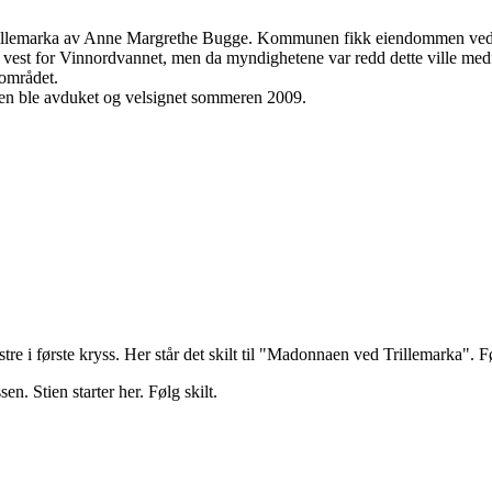
Trillemarka av Anne Margrethe Bugge. Kommunen fikk eiendommen vederl
est for Vinnordvannet, men da myndighetene var redd dette ville medføre 
 området.
Den ble avduket og velsignet sommeren 2009.
tre i første kryss. Her står det skilt til "Madonnaen ved Trillemarka". 
n. Stien starter her. Følg skilt.