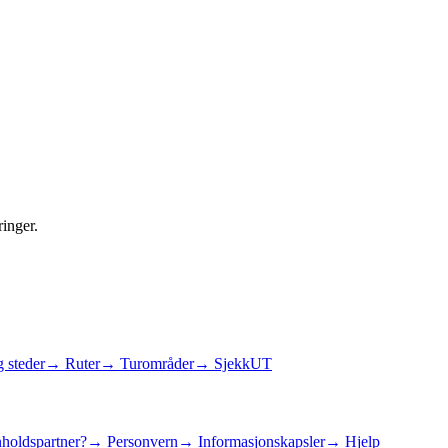
ringer.
 steder
→ Ruter
→ Turområder
→ SjekkUT
holdspartner?
→ Personvern
→ Informasjonskapsler
→ Hjelp