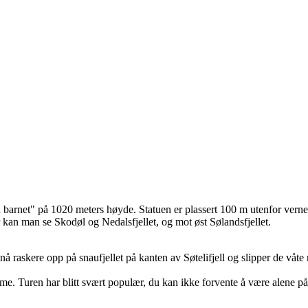
arnet" på 1020 meters høyde. Statuen er plassert 100 m utenfor vernegre
r kan man se Skodøl og Nedalsfjellet, og mot øst Sølandsfjellet.
r nå raskere opp på snaufjellet på kanten av Søtelifjell og slipper de 
time. Turen har blitt svært populær, du kan ikke forvente å være alene p