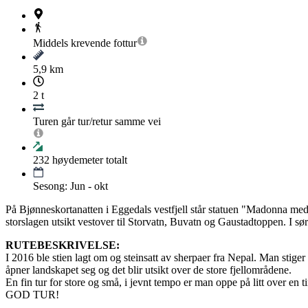
Middels krevende
fottur
5,9 km
2 t
Turen går tur/retur samme vei
232
høydemeter totalt
Sesong: Jun - okt
På Bjønneskortanatten i Eggedals vestfjell står statuen "Madonna med b
storslagen utsikt vestover til Storvatn, Buvatn og Gaustadtoppen. I sø
RUTEBESKRIVELSE:
I 2016 ble stien lagt om og steinsatt av sherpaer fra Nepal. Man stige
åpner landskapet seg og det blir utsikt over de store fjellområdene.
En fin tur for store og små, i jevnt tempo er man oppe på litt over en 
GOD TUR!