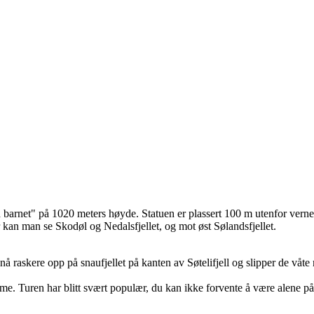
arnet" på 1020 meters høyde. Statuen er plassert 100 m utenfor vernegre
r kan man se Skodøl og Nedalsfjellet, og mot øst Sølandsfjellet.
r nå raskere opp på snaufjellet på kanten av Søtelifjell og slipper de 
time. Turen har blitt svært populær, du kan ikke forvente å være alene p