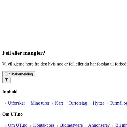
Feil eller mangler?
Vi vil gjerne høre fra deg hvis noe er feil eller du har forslag til forbed
Gi tilbakemelding
Innhold
→ Utforsker
→ Mine turer
→ Kart
→ Turforslag
→ Hytter
→ Turmål og
Om UT.no
→ Om UT.no
→ Kontakt oss
→ Bidragsytere
→ Annonsere?
→ Bli inn