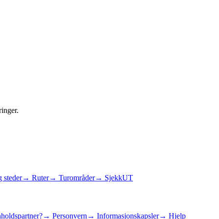
ringer.
 steder
→ Ruter
→ Turområder
→ SjekkUT
holdspartner?
→ Personvern
→ Informasjonskapsler
→ Hjelp