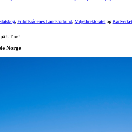
Statskog
,
Friluftsrådenes Landsforbund
,
Miljødirektoratet
og
Kartverke
d på UT.no!
ele Norge