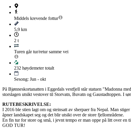
Middels krevende
fottur
5,9 km
2 t
Turen går tur/retur samme vei
232
høydemeter totalt
Sesong: Jun - okt
På Bjønneskortanatten i Eggedals vestfjell står statuen "Madonna med b
storslagen utsikt vestover til Storvatn, Buvatn og Gaustadtoppen. I sø
RUTEBESKRIVELSE:
I 2016 ble stien lagt om og steinsatt av sherpaer fra Nepal. Man stige
åpner landskapet seg og det blir utsikt over de store fjellområdene.
En fin tur for store og små, i jevnt tempo er man oppe på litt over en 
GOD TUR!