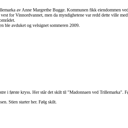
Trillemarka av Anne Margrethe Bugge. Kommunen fikk eiendommen vederl
est for Vinnordvannet, men da myndighetene var redd dette ville medføre 
 området.
Den ble avduket og velsignet sommeren 2009.
tre i første kryss. Her står det skilt til "Madonnaen ved Trillemarka". 
n. Stien starter her. Følg skilt.