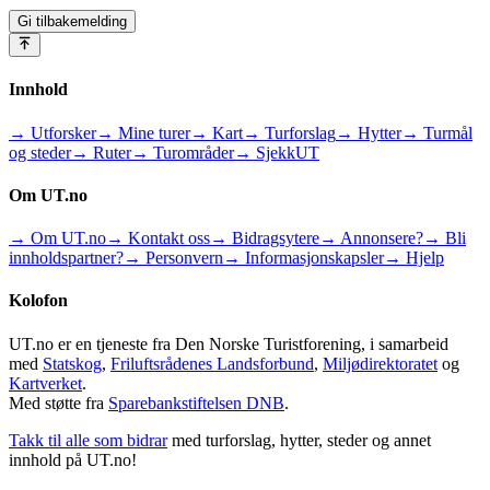
Gi tilbakemelding
Innhold
→ Utforsker
→ Mine turer
→ Kart
→ Turforslag
→ Hytter
→ Turmål
og steder
→ Ruter
→ Turområder
→ SjekkUT
Om UT.no
→ Om UT.no
→ Kontakt oss
→ Bidragsytere
→ Annonsere?
→ Bli
innholdspartner?
→ Personvern
→ Informasjonskapsler
→ Hjelp
Kolofon
UT.no er en tjeneste fra Den Norske Turistforening, i samarbeid
med
Statskog
,
Friluftsrådenes Landsforbund
,
Miljødirektoratet
og
Kartverket
.
Med støtte fra
Sparebankstiftelsen DNB
.
Takk til alle som bidrar
med turforslag, hytter, steder og annet
innhold på UT.no!