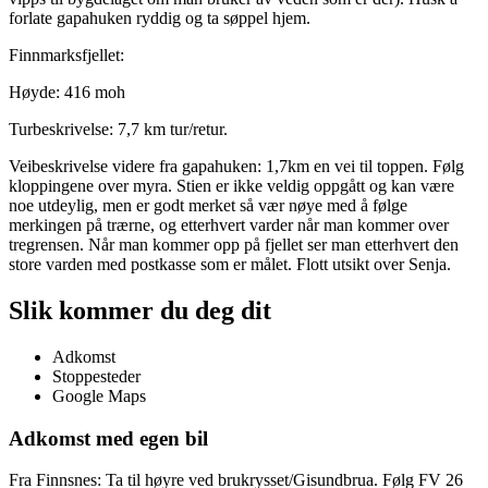
forlate gapahuken ryddig og ta søppel hjem.
Finnmarksfjellet:
Høyde: 416 moh
Turbeskrivelse: 7,7 km tur/retur.
Veibeskrivelse videre fra gapahuken: 1,7km en vei til toppen. Følg
kloppingene over myra. Stien er ikke veldig oppgått og kan være
noe utdeylig, men er godt merket så vær nøye med å følge
merkingen på trærne, og etterhvert varder når man kommer over
tregrensen. Når man kommer opp på fjellet ser man etterhvert den
store varden med postkasse som er målet. Flott utsikt over Senja.
Slik kommer du deg dit
Adkomst
Stoppesteder
Google Maps
Adkomst med egen bil
Fra Finnsnes: Ta til høyre ved brukrysset/Gisundbrua. Følg FV 26