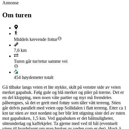
Annonse
Om turen
Middels krevende
fottur
7,6 km
Turen går tur/retur samme vei
454
høydemeter totalt
Gå tilbake langs veien et lite stykke, skilt på venstre side av veien
merket gapahuk. Følg gule og blå merker og piler på trærne. Det er
en del klopping, men noen våte partier og myr må fremdeles
påberegnes, så det er greit med fottøy som tåler vått terreng. Stien
går delvis parallelt med veien opp Sollidalen i flatt terreng. Etter ca 1
km tar stien av mot nordøst og her blir lett stigning siste del av ruten
mot gapahuken, 1,5 km. Ved gapahuken er det bålmuligheter,
sitteunderlag og kaffekjeler. Ta gjerne med ved til bål (eventuelt
vipps til bygdelaget om man bruker av veden som er der). Husk å