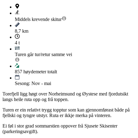
Middels krevende
skitur
8,7 km
4 t
Turen går tur/retur samme vei
857
høydemeter totalt
Sesong: Nov - mai
Torefjell ligg høgt over Norheimsund og Øystese med fjordutsikt
langs heile ruta opp og frå toppen.
Turen er ein relativt trygg topptur som kan gjennomførast både på
fjellski og tyngre utstyr. Ruta er ikkje merka på vinteren.
Ei føl i stor grad sommarstien oppover frå Sjusete Skisenter
(parkeringsavgift).