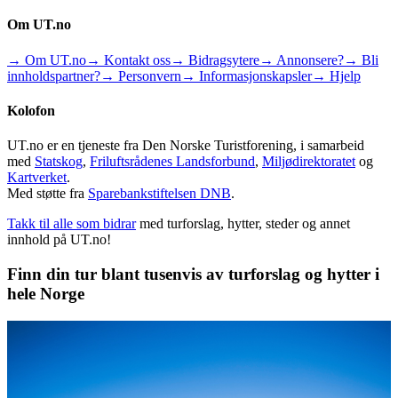
Om UT.no
→ Om UT.no
→ Kontakt oss
→ Bidragsytere
→ Annonsere?
→ Bli
innholdspartner?
→ Personvern
→ Informasjonskapsler
→ Hjelp
Kolofon
UT.no er en tjeneste fra Den Norske Turistforening, i samarbeid
med
Statskog
,
Friluftsrådenes Landsforbund
,
Miljødirektoratet
og
Kartverket
.
Med støtte fra
Sparebankstiftelsen DNB
.
Takk til alle som bidrar
med turforslag, hytter, steder og annet
innhold på UT.no!
Finn din tur blant tusenvis av turforslag og hytter i
hele Norge