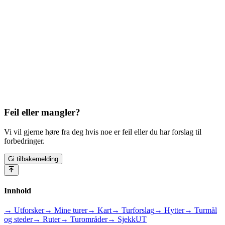
Feil eller mangler?
Vi vil gjerne høre fra deg hvis noe er feil eller du har forslag til
forbedringer.
Gi tilbakemelding
Innhold
→ Utforsker
→ Mine turer
→ Kart
→ Turforslag
→ Hytter
→ Turmål
og steder
→ Ruter
→ Turområder
→ SjekkUT