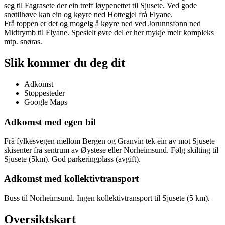
seg til Fagrasete der ein treff løypenettet til Sjusete. Ved gode
snøtilhøve kan ein og køyre ned Hottegjel frå Flyane.
Frå toppen er det og mogelg å køyre ned ved Jorunnsfonn ned
Midtrymb til Flyane. Spesielt øvre del er her mykje meir kompleks
mtp. snøras.
Slik kommer du deg dit
Adkomst
Stoppesteder
Google Maps
Adkomst med egen bil
Frå fylkesvegen mellom Bergen og Granvin tek ein av mot Sjusete
skisenter frå sentrum av Øystese eller Norheimsund. Følg skilting til
Sjusete (5km). God parkeringplass (avgift).
Adkomst med kollektivtransport
Buss til Norheimsund. Ingen kollektivtransport til Sjusete (5 km).
Oversiktskart