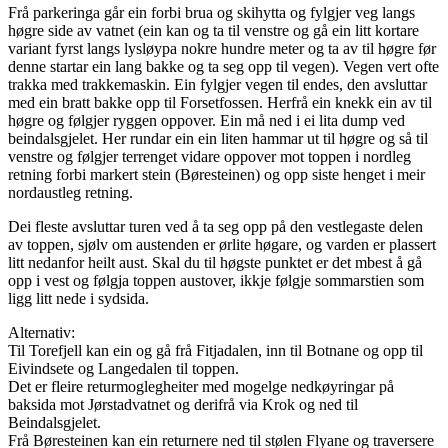
Frå parkeringa går ein forbi brua og skihytta og fylgjer veg langs
høgre side av vatnet (ein kan og ta til venstre og gå ein litt kortare
variant fyrst langs lysløypa nokre hundre meter og ta av til høgre før
denne startar ein lang bakke og ta seg opp til vegen). Vegen vert ofte
trakka med trakkemaskin. Ein fylgjer vegen til endes, den avsluttar
med ein bratt bakke opp til Forsetfossen. Herfrå ein knekk ein av til
høgre og følgjer ryggen oppover. Ein må ned i ei lita dump ved
beindalsgjelet. Her rundar ein ein liten hammar ut til høgre og så til
venstre og følgjer terrenget vidare oppover mot toppen i nordleg
retning forbi markert stein (Børesteinen) og opp siste henget i meir
nordaustleg retning.
Dei fleste avsluttar turen ved å ta seg opp på den vestlegaste delen
av toppen, sjølv om austenden er ørlite høgare, og varden er plassert
litt nedanfor heilt aust. Skal du til høgste punktet er det mbest å gå
opp i vest og følgja toppen austover, ikkje følgje sommarstien som
ligg litt nede i sydsida.
Alternativ:
Til Torefjell kan ein og gå frå Fitjadalen, inn til Botnane og opp til
Eivindsete og Langedalen til toppen.
Det er fleire returmoglegheiter med mogelge nedkøyringar på
baksida mot Jørstadvatnet og derifrå via Krok og ned til
Beindalsgjelet.
Frå Børesteinen kan ein returnere ned til stølen Flyane og traversere