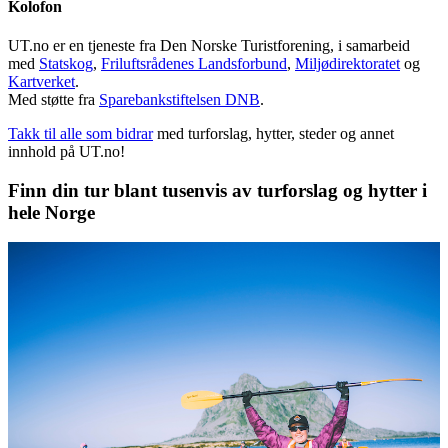
Kolofon
UT.no er en tjeneste fra Den Norske Turistforening, i samarbeid
med
Statskog
,
Friluftsrådenes Landsforbund
,
Miljødirektoratet
og
Kartverket
.
Med støtte fra
Sparebankstiftelsen DNB
.
Takk til alle som bidrar
med turforslag, hytter, steder og annet
innhold på UT.no!
Finn din tur blant tusenvis av turforslag og hytter i
hele Norge