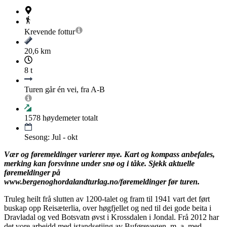
Krevende
fottur
20,6 km
8 t
Turen går én vei, fra A-B
1578
høydemeter totalt
Sesong: Jul - okt
Vær og føremeldinger varierer mye. Kart og kompass anbefales,
merking kan forsvinne under snø og i tåke. Sjekk aktuelle
føremeldinger på
www.bergenoghordalandturlag.no/føremeldinger før turen.
Truleg heilt frå slutten av 1200-talet og fram til 1941 vart det ført
buskap opp Reisæterlia, over høgfjellet og ned til dei gode beita i
Dravladal og ved Botsvatn øvst i Krossdalen i Jondal. Frå 2012 har
det vore arbeidd med istandsetjing av Buførevegen, m. a. med