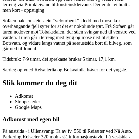
terreng via Primkleivane til Jonsteinskleivane. Der er det ei bratt -
men kort - oppstiging.
Sofaen bak Jonstein - ein "velourbenk" kledd med mose kor
overhangande fjell syter for at det er nokolunde tørt. Frå Sofaen går
turen nedover mot Tobaksdalen, der stien svingar ned til venstre ved
varden. Turen går i terreng med lyng og mose ned til stølen
Botsvatn, og vidare langs vatnet på søraustsida bort til bilveg, som
går ned til Jondal.
Tidsbruk: 7-9 timar, dei sprekaste brukar 5 timar. 17,1 km.
Særleg opp/ned Reisæterlia og Botsvatnlia høver for dei yngste.
Slik kommer du deg dit
Adkomst
Stoppesteder
Google Maps
Adkomst med egen bil
På austsida - i Ullensvang: Ta av fv. 550 til Reisæter ved Nå Auto.
Parkering Reisæter 320 moh - sjå informasjonstavle. På vestsida -