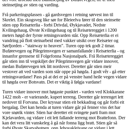
steinsetjing av stien og varding.
Frå parkeringsplassen - gå gardsvegen i retning sørvest inn til
Skrelet. Ein skogsveg like sør for Bleieelva fører til den steinsette
stien opp Reisæterlia - forbi Drivdal, Øykjavadet, Nedste
Kvilingehaug, Øvste Kvilingehaug og til Reisætereggjet i 1200
meters høgd der fyrste retningsvarden står. Opp Reisæterlia er ei
vandring på flott steinarbeid med vakker utsikt over Reisæter og
Sørfjorden - "stairway to heaven". Turen opp tek godt 2 timar.
Buførevegen og Pilegrimsvegen er samanfallande i Reisæterlia - og
innanfor grensene til Folgefonna Nasjonalpark. Frå Reisætereggjet
går stien inn til vegskiljet der Pilegrimsvegen går vidare innover,
medan Buførevegen tek litt nordover. Deretter går stien meir
vestover att ved varden som står oppe på høgda. I godt vêr - gå etter
retningsvardane! Pass på at dei er på venstre hand heile vegen vidare
til høgda over Botsvatn. Det er viktig å følgja vardane!
Turen vidare innover mot høgaste punktet - varden ved Klokkarane
1422 moh - er varierande, kupert terreng. Deretter går terrenget lett
nedover til Forvana. Der kryssar stien eit bekkadrag og går forbi eit
bergalag. Det kan henda at turen vidare går på fenner viss det har
vore snørik vinter. Stien har deretter eit svingete parti fram mot
Kjelavarden, og vidare i eit lett fallande terreng mot Brattefonn. Der
kan det vera litt vanskeleg å gå når fonna ligg bratt. Stien går så
forbi Øvste Skarvabotnen, opp Jehovakleivane og vidare i lett