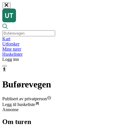
Kart
Utforsker
Mine turer
Huskelister
Logg inn
Buførevegen
Publisert av privatperson
Legg til huskeliste
Annonse
Om turen