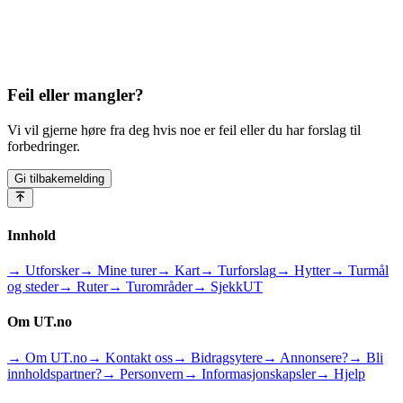
Feil eller mangler?
Vi vil gjerne høre fra deg hvis noe er feil eller du har forslag til
forbedringer.
Gi tilbakemelding
Innhold
→ Utforsker
→ Mine turer
→ Kart
→ Turforslag
→ Hytter
→ Turmål
og steder
→ Ruter
→ Turområder
→ SjekkUT
Om UT.no
→ Om UT.no
→ Kontakt oss
→ Bidragsytere
→ Annonsere?
→ Bli
innholdspartner?
→ Personvern
→ Informasjonskapsler
→ Hjelp