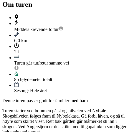
Om turen
Middels krevende
fottur
6,0 km
2 t
Turen går tur/retur samme vei
85
høydemeter totalt
Sesong: Hele året
Denne turen passer godt for familier med barn.
Turen starter ved bommen på skogsbilveien ved Nybøle.
Skogsbilveien følges fram til Nybølekasa. Gå forbi låven, og så til
høyre som skiltet viser. Rett bak gården går blåmerket sti inn i
skogen. Ved Angerstjern er det skiltet ned til gapahuken som ligger
helt nede ved tjernet.