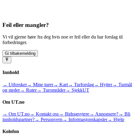
Feil eller mangler?
Vi vil gjerne høre fra deg hvis noe er feil eller du har forslag til
forbedringer.
Gi tilbakemelding
Innhold
→ Utforsker
→ Mine turer
→ Kart
→ Turforslag
→ Hytter
→ Turmål
og steder
→ Ruter
→ Turområder
→ SjekkUT
Om UT.no
→ Om UT.no
→ Kontakt oss
→ Bidragsytere
→ Annonsere?
→ Bli
innholdspartner?
→ Personvern
→ Informasjonskapsler
→ Hjelp
Kolofon