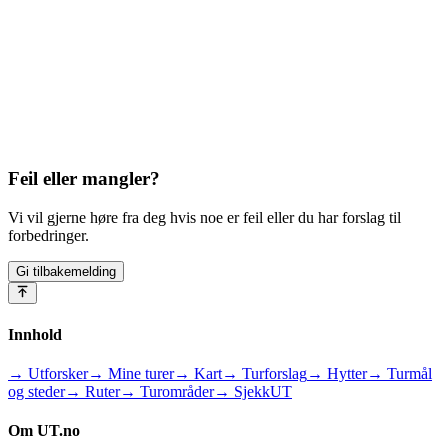
Feil eller mangler?
Vi vil gjerne høre fra deg hvis noe er feil eller du har forslag til
forbedringer.
Gi tilbakemelding
Innhold
→ Utforsker
→ Mine turer
→ Kart
→ Turforslag
→ Hytter
→ Turmål
og steder
→ Ruter
→ Turområder
→ SjekkUT
Om UT.no