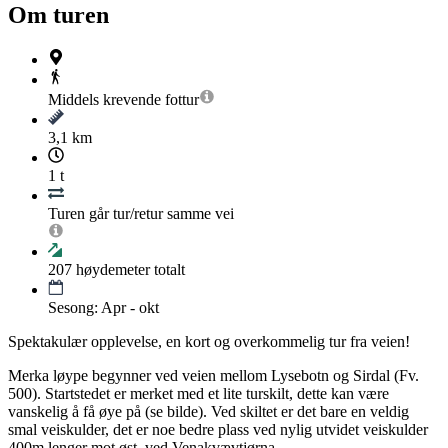
Om turen
Middels krevende
fottur
3,1 km
1 t
Turen går tur/retur samme vei
207
høydemeter totalt
Sesong: Apr - okt
Spektakulær opplevelse, en kort og overkommelig tur fra veien!
Merka løype begynner ved veien mellom Lysebotn og Sirdal (Fv.
500). Startstedet er merket med et lite turskilt, dette kan være
vanskelig å få øye på (se bilde). Ved skiltet er det bare en veldig
smal veiskulder, det er noe bedre plass ved nylig utvidet veiskulder
400m lenger mot øst, ved Venakvævtjørna.