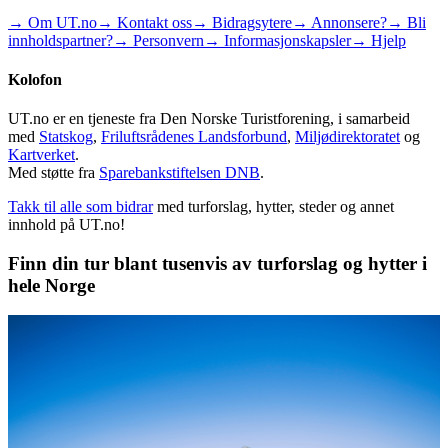
→ Om UT.no
→ Kontakt oss
→ Bidragsytere
→ Annonsere?
→ Bli
innholdspartner?
→ Personvern
→ Informasjonskapsler
→ Hjelp
Kolofon
UT.no er en tjeneste fra Den Norske Turistforening, i samarbeid
med
Statskog
,
Friluftsrådenes Landsforbund
,
Miljødirektoratet
og
Kartverket
.
Med støtte fra
Sparebankstiftelsen DNB
.
Takk til alle som bidrar
med turforslag, hytter, steder og annet
innhold på UT.no!
Finn din tur blant tusenvis av turforslag og hytter i
hele Norge