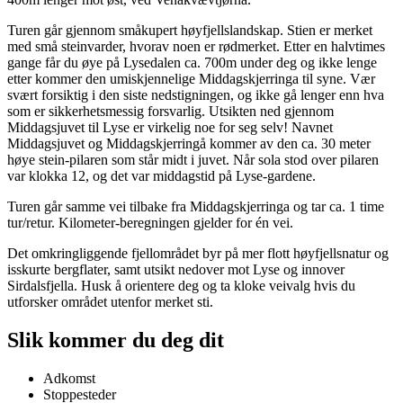
Turen går gjennom småkupert høyfjellslandskap. Stien er merket
med små steinvarder, hvorav noen er rødmerket. Etter en halvtimes
gange får du øye på Lysedalen ca. 700m under deg og ikke lenge
etter kommer den umiskjennelige Middagskjerringa til syne. Vær
svært forsiktig i den siste nedstigningen, og ikke gå lenger enn hva
som er sikkerhetsmessig forsvarlig. Utsikten ned gjennom
Middagsjuvet til Lyse er virkelig noe for seg selv! Navnet
Middagsjuvet og Middagskjerringå kommer av den ca. 30 meter
høye stein-pilaren som står midt i juvet. Når sola stod over pilaren
var klokka 12, og det var middagstid på Lyse-gardene.
Turen går samme vei tilbake fra Middagskjerringa og tar ca. 1 time
tur/retur. Kilometer-beregningen gjelder for én vei.
Det omkringliggende fjellområdet byr på mer flott høyfjellsnatur og
isskurte bergflater, samt utsikt nedover mot Lyse og innover
Sirdalsfjella. Husk å orientere deg og ta kloke veivalg hvis du
utforsker området utenfor merket sti.
Slik kommer du deg dit
Adkomst
Stoppesteder