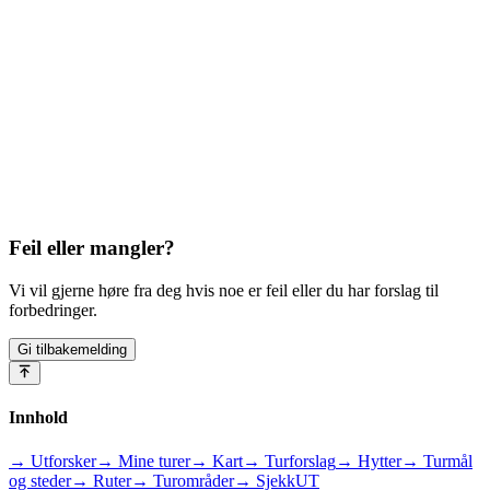
Feil eller mangler?
Vi vil gjerne høre fra deg hvis noe er feil eller du har forslag til
forbedringer.
Gi tilbakemelding
Innhold
→ Utforsker
→ Mine turer
→ Kart
→ Turforslag
→ Hytter
→ Turmål
og steder
→ Ruter
→ Turområder
→ SjekkUT