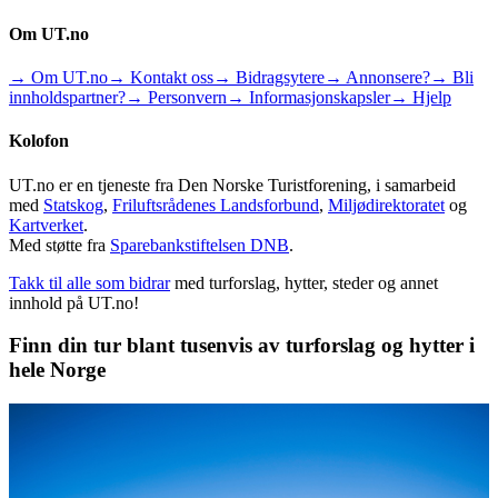
Om UT.no
→ Om UT.no
→ Kontakt oss
→ Bidragsytere
→ Annonsere?
→ Bli
innholdspartner?
→ Personvern
→ Informasjonskapsler
→ Hjelp
Kolofon
UT.no er en tjeneste fra Den Norske Turistforening, i samarbeid
med
Statskog
,
Friluftsrådenes Landsforbund
,
Miljødirektoratet
og
Kartverket
.
Med støtte fra
Sparebankstiftelsen DNB
.
Takk til alle som bidrar
med turforslag, hytter, steder og annet
innhold på UT.no!
Finn din tur blant tusenvis av turforslag og hytter i
hele Norge