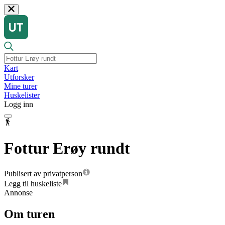
Kart
Utforsker
Mine turer
Huskelister
Logg inn
Fottur Erøy rundt
Publisert av privatperson
Legg til huskeliste
Annonse
Om turen