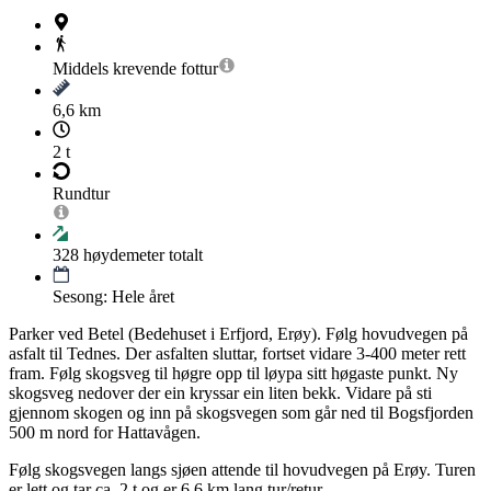
Middels krevende
fottur
6,6 km
2 t
Rundtur
328
høydemeter totalt
Sesong: Hele året
Parker ved Betel (Bedehuset i Erfjord, Erøy). Følg hovudvegen på
asfalt til Tednes. Der asfalten sluttar, fortset vidare 3-400 meter rett
fram. Følg skogsveg til høgre opp til løypa sitt høgaste punkt. Ny
skogsveg nedover der ein kryssar ein liten bekk. Vidare på sti
gjennom skogen og inn på skogsvegen som går ned til Bogsfjorden
500 m nord for Hattavågen.
Følg skogsvegen langs sjøen attende til hovudvegen på Erøy. Turen
er lett og tar ca. 2 t og er 6,6 km lang tur/retur.