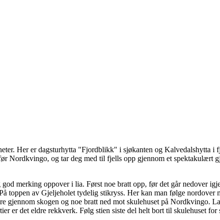
 Her er dagsturhytta "Fjordblikk" i sjøkanten og Kalvedalshytta i fjelle
før Nordkvingo, og tar deg med til fjells opp gjennom et spektakulært gjel
g god merking oppover i lia. Først noe bratt opp, før det går nedover i
e. På toppen av Gjeljeholet tydelig stikryss. Her kan man følge nordover
re gjennom skogen og noe bratt ned mot skulehuset på Nordkvingo. Lang
r er det eldre rekkverk. Følg stien siste del helt bort til skulehuset for 