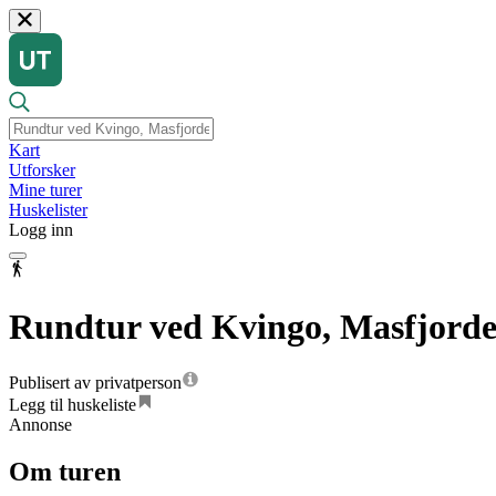
Kart
Utforsker
Mine turer
Huskelister
Logg inn
Rundtur ved Kvingo, Masfjor
Publisert av privatperson
Legg til huskeliste
Annonse
Om turen