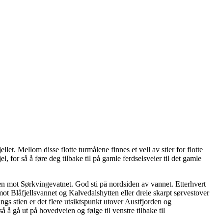
t. Mellom disse flotte turmålene finnes et vell av stier for flotte
, for så å føre deg tilbake til på gamle ferdselsveier til det gamle
gjen mot Sørkvingevatnet. God sti på nordsiden av vannet. Etterhvert
 mot Blåfjellsvannet og Kalvedalshytten eller dreie skarpt sørvestover
s stien er det flere utsiktspunkt utover Austfjorden og
så å gå ut på hovedveien og følge til venstre tilbake til