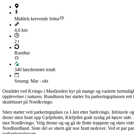
Middels krevende
fottur
4,6 km
2 t
Rundtur
340
høydemeter totalt
Sesong: Mar - okt
Området ved Kvingo i Masfjorden byr på mange og varierte turmuligheter.
opplevelser i naturen. Rundturen her starter fra parkeringsplassen rett 
skulehuset på Nordkvingo.
Stien starter ved parkeringsplass ca 1.km etter Sørkvingo. Infotavle o
dreier stien bratt opp Gjeljeholet, Klefjellet godt synlig på høyre sid
mot Nordkvingo. Velg denne og og gå de flotte trappene og stien vide
Nordhordland. Siste del av stiern går noe bratt nedover. Ved et par partie
parkeringsplassen.