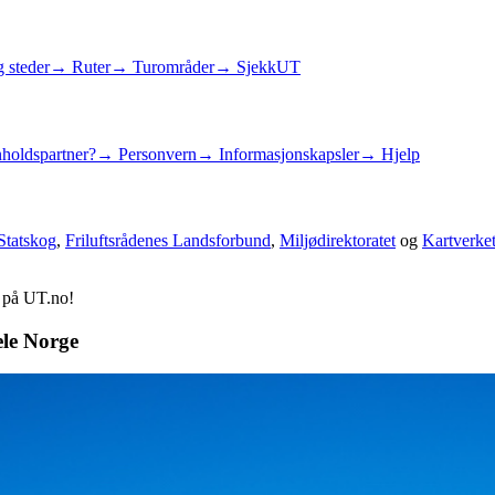
 steder
→ Ruter
→ Turområder
→ SjekkUT
holdspartner?
→ Personvern
→ Informasjonskapsler
→ Hjelp
Statskog
,
Friluftsrådenes Landsforbund
,
Miljødirektoratet
og
Kartverke
d på UT.no!
ele Norge