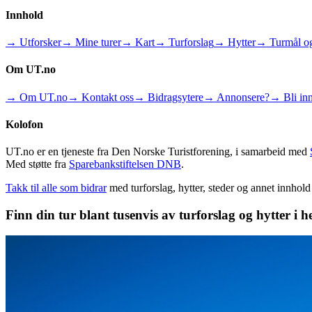
Innhold
→ Utforsker
→ Mine turer
→ Kart
→ Turforslag
→ Hytter
→ Turmål og
Om UT.no
→ Om UT.no
→ Kontakt oss
→ Bidragsytere
→ Annonsere?
→ Bli inn
Kolofon
UT.no er en tjeneste fra Den Norske Turistforening, i samarbeid med
Med støtte fra
Sparebankstiftelsen DNB
.
Takk til alle som bidrar
med turforslag, hytter, steder og annet innhol
Finn din tur blant tusenvis av turforslag og hytter i h