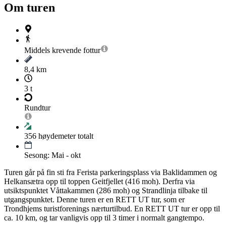
Om turen
Middels krevende
fottur
8,4 km
3 t
Rundtur
356
høydemeter totalt
Sesong: Mai - okt
Turen går på fin sti fra Ferista parkeringsplass via Baklidammen og
Helkansætra opp til toppen Geitfjellet (416 moh). Derfra via
utsiktspunktet Våttakammen (286 moh) og Strandlinja tilbake til
utgangspunktet. Denne turen er en RETT UT tur, som er
Trondhjems turistforenings nærturtilbud. En RETT UT tur er opp til
ca. 10 km, og tar vanligvis opp til 3 timer i normalt gangtempo.