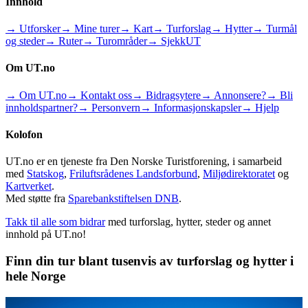
Innhold
→ Utforsker
→ Mine turer
→ Kart
→ Turforslag
→ Hytter
→ Turmål
og steder
→ Ruter
→ Turområder
→ SjekkUT
Om UT.no
→ Om UT.no
→ Kontakt oss
→ Bidragsytere
→ Annonsere?
→ Bli
innholdspartner?
→ Personvern
→ Informasjonskapsler
→ Hjelp
Kolofon
UT.no er en tjeneste fra Den Norske Turistforening, i samarbeid
med
Statskog
,
Friluftsrådenes Landsforbund
,
Miljødirektoratet
og
Kartverket
.
Med støtte fra
Sparebankstiftelsen DNB
.
Takk til alle som bidrar
med turforslag, hytter, steder og annet
innhold på UT.no!
Finn din tur blant tusenvis av turforslag og hytter i
hele Norge