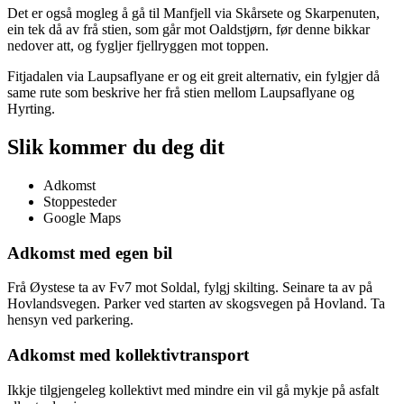
Det er også mogleg å gå til Manfjell via Skårsete og Skarpenuten,
ein tek då av frå stien, som går mot Oaldstjørn, før denne bikkar
nedover att, og fygljer fjellryggen mot toppen.
Fitjadalen via Laupsaflyane er og eit greit alternativ, ein fylgjer då
same rute som beskrive her frå stien mellom Laupsaflyane og
Hyrting.
Slik kommer du deg dit
Adkomst
Stoppesteder
Google Maps
Adkomst med egen bil
Frå Øystese ta av Fv7 mot Soldal, fylgj skilting. Seinare ta av på
Hovlandsvegen. Parker ved starten av skogsvegen på Hovland. Ta
hensyn ved parkering.
Adkomst med kollektivtransport
Ikkje tilgjengeleg kollektivt med mindre ein vil gå mykje på asfalt