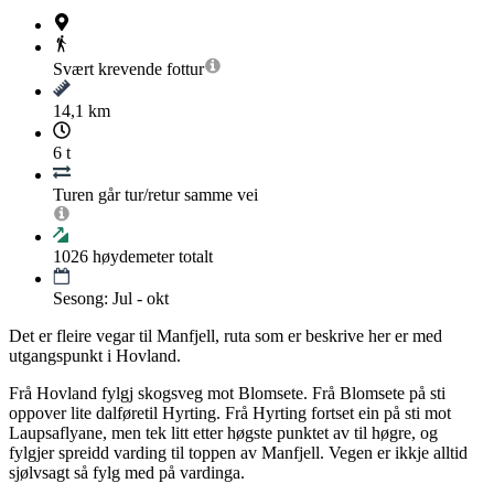
Svært krevende
fottur
14,1 km
6 t
Turen går tur/retur samme vei
1026
høydemeter totalt
Sesong: Jul - okt
Det er fleire vegar til Manfjell, ruta som er beskrive her er med
utgangspunkt i Hovland.
Frå Hovland fylgj skogsveg mot Blomsete. Frå Blomsete på sti
oppover lite dalføretil Hyrting. Frå Hyrting fortset ein på sti mot
Laupsaflyane, men tek litt etter høgste punktet av til høgre, og
fylgjer spreidd varding til toppen av Manfjell. Vegen er ikkje alltid
sjølvsagt så fylg med på vardinga.