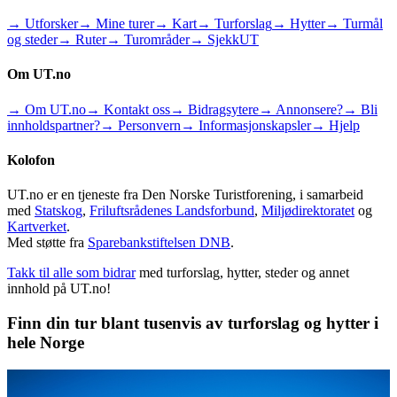
→ Utforsker
→ Mine turer
→ Kart
→ Turforslag
→ Hytter
→ Turmål
og steder
→ Ruter
→ Turområder
→ SjekkUT
Om UT.no
→ Om UT.no
→ Kontakt oss
→ Bidragsytere
→ Annonsere?
→ Bli
innholdspartner?
→ Personvern
→ Informasjonskapsler
→ Hjelp
Kolofon
UT.no er en tjeneste fra Den Norske Turistforening, i samarbeid
med
Statskog
,
Friluftsrådenes Landsforbund
,
Miljødirektoratet
og
Kartverket
.
Med støtte fra
Sparebankstiftelsen DNB
.
Takk til alle som bidrar
med turforslag, hytter, steder og annet
innhold på UT.no!
Finn din tur blant tusenvis av turforslag og hytter i
hele Norge