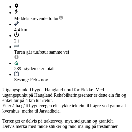
Middels krevende
fottur
4,4 km
2 t
Turen går tur/retur samme vei
289
høydemeter totalt
Sesong: Feb - nov
Utgangspunkt i bygda Haugland nord for Flekke. Med
utgangspunkt på Haugland Rehabiliteringssenter er dette ein fin og
enkel tur på 4 km tur /retur.
Etter å ha gått bygdevegen eit stykke tek ein til høgre ved gammalt
kvernhus, merka til Jarstadheia.
Terrenget er delvis på traktorveg, myr, steigrunn og granfelt.
Delvis merka med raude stikker og raud maling på trestammer