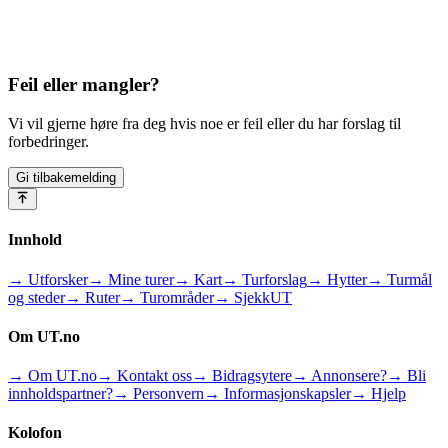
Feil eller mangler?
Vi vil gjerne høre fra deg hvis noe er feil eller du har forslag til
forbedringer.
Gi tilbakemelding
Innhold
→ Utforsker
→ Mine turer
→ Kart
→ Turforslag
→ Hytter
→ Turmål
og steder
→ Ruter
→ Turområder
→ SjekkUT
Om UT.no
→ Om UT.no
→ Kontakt oss
→ Bidragsytere
→ Annonsere?
→ Bli
innholdspartner?
→ Personvern
→ Informasjonskapsler
→ Hjelp
Kolofon