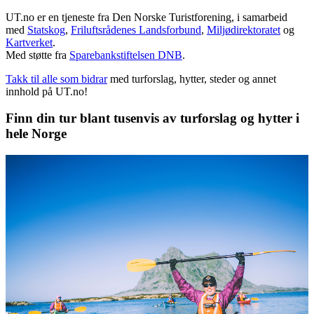
UT.no er en tjeneste fra Den Norske Turistforening, i samarbeid
med
Statskog
,
Friluftsrådenes Landsforbund
,
Miljødirektoratet
og
Kartverket
.
Med støtte fra
Sparebankstiftelsen DNB
.
Takk til alle som bidrar
med turforslag, hytter, steder og annet
innhold på UT.no!
Finn din tur blant tusenvis av turforslag og hytter i
hele Norge