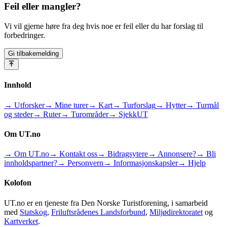
Feil eller mangler?
Vi vil gjerne høre fra deg hvis noe er feil eller du har forslag til
forbedringer.
Gi tilbakemelding
Innhold
→ Utforsker
→ Mine turer
→ Kart
→ Turforslag
→ Hytter
→ Turmål
og steder
→ Ruter
→ Turområder
→ SjekkUT
Om UT.no
→ Om UT.no
→ Kontakt oss
→ Bidragsytere
→ Annonsere?
→ Bli
innholdspartner?
→ Personvern
→ Informasjonskapsler
→ Hjelp
Kolofon
UT.no er en tjeneste fra Den Norske Turistforening, i samarbeid
med
Statskog
,
Friluftsrådenes Landsforbund
,
Miljødirektoratet
og
Kartverket
.