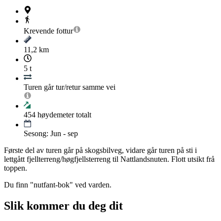
Krevende
fottur
11,2 km
5 t
Turen går tur/retur samme vei
454
høydemeter totalt
Sesong: Jun - sep
Første del av turen går på skogsbilveg, vidare går turen på sti i
lettgått fjellterreng/høgfjellsterreng til Nattlandsnuten. Flott utsikt frå
toppen.
Du finn "nutfant-bok" ved varden.
Slik kommer du deg dit