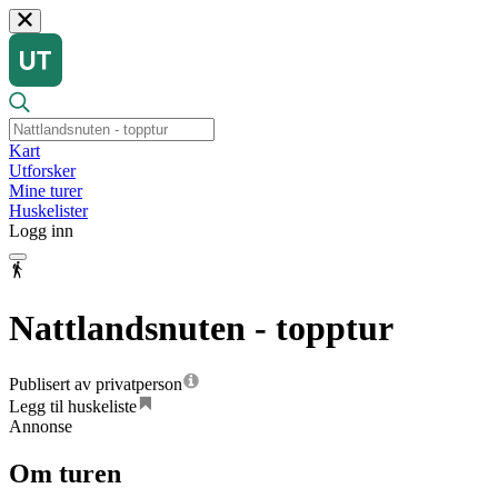
Kart
Utforsker
Mine turer
Huskelister
Logg inn
Nattlandsnuten - topptur
Publisert av privatperson
Legg til huskeliste
Annonse
Om turen