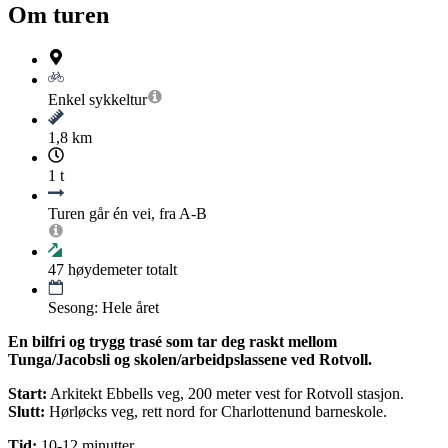
Om turen
Enkel
sykkeltur
1,8 km
1 t
Turen går én vei, fra A-B
47
høydemeter totalt
Sesong: Hele året
En bilfri og trygg trasé som tar deg raskt mellom
Tunga/Jacobsli og skolen/arbeidpslassene ved Rotvoll.
Start:
Arkitekt Ebbells veg, 200 meter vest for Rotvoll stasjon.
Slutt:
Hørløcks veg, rett nord for Charlottenund barneskole.
Tid:
10-12 minutter.