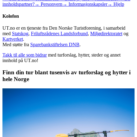
innholdspartner?
→ Personvern
→ Informasjonskapsler
→ Hjelp
Kolofon
UT.no er en tjeneste fra Den Norske Turistforening, i samarbeid
med
Statskog
,
Friluftsrådenes Landsforbund
,
Miljødirektoratet
og
Kartverket
.
Med støtte fra
Sparebankstiftelsen DNB
.
Takk til alle som bidrar
med turforslag, hytter, steder og annet
innhold på UT.no!
Finn din tur blant tusenvis av turforslag og hytter i
hele Norge