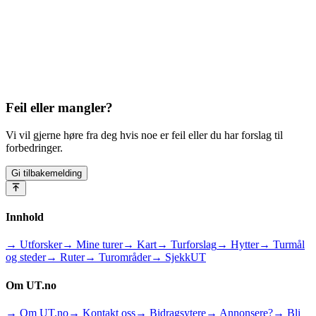
Feil eller mangler?
Vi vil gjerne høre fra deg hvis noe er feil eller du har forslag til
forbedringer.
Gi tilbakemelding
Innhold
→ Utforsker
→ Mine turer
→ Kart
→ Turforslag
→ Hytter
→ Turmål
og steder
→ Ruter
→ Turområder
→ SjekkUT
Om UT.no
→ Om UT.no
→ Kontakt oss
→ Bidragsytere
→ Annonsere?
→ Bli