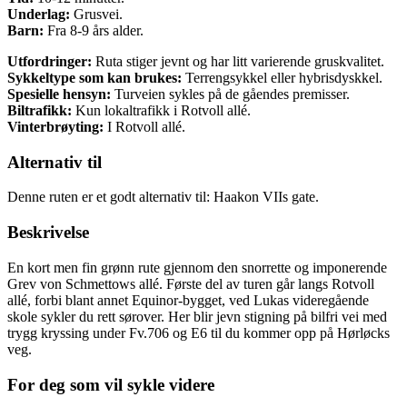
Underlag:
Grusvei.
Barn:
Fra 8-9 års alder.
Utfordringer:
Ruta stiger jevnt og har litt varierende gruskvalitet.
Sykkeltype som kan brukes:
Terrengsykkel eller hybrisdyskkel.
Spesielle hensyn:
Turveien sykles på de gåendes premisser.
Biltrafikk:
Kun lokaltrafikk i Rotvoll allé.
Vinterbrøyting:
I Rotvoll allé.
Alternativ til
Denne ruten er et godt alternativ til: Haakon VIIs gate.
Beskrivelse
En kort men fin grønn rute gjennom den snorrette og imponerende
Grev von Schmettows allé. Første del av turen går langs Rotvoll
allé, forbi blant annet Equinor-bygget, ved Lukas videregående
skole sykler du rett sørover. Her blir jevn stigning på bilfri vei med
trygg kryssing under Fv.706 og E6 til du kommer opp på Hørløcks
veg.
For deg som vil sykle videre