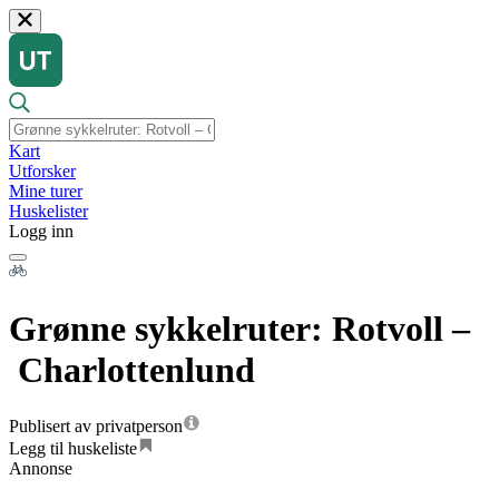
Kart
Utforsker
Mine turer
Huskelister
Logg inn
Grønne sykkelruter: Rotvoll –
Charlottenlund
Publisert av privatperson
Legg til huskeliste
Annonse