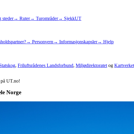
 steder
→ Ruter
→ Turområder
→ SjekkUT
holdspartner?
→ Personvern
→ Informasjonskapsler
→ Hjelp
Statskog
,
Friluftsrådenes Landsforbund
,
Miljødirektoratet
og
Kartverke
d på UT.no!
ele Norge