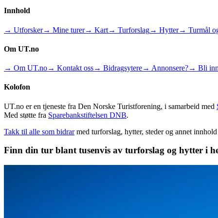
Innhold
→ Utforsker
→ Mine turer
→ Kart
→ Turforslag
→ Hytter
→ Turmål og
Om UT.no
→ Om UT.no
→ Kontakt oss
→ Bidragsytere
→ Annonsere?
→ Bli inn
Kolofon
UT.no er en tjeneste fra Den Norske Turistforening, i samarbeid med
Med støtte fra
Sparebankstiftelsen DNB
.
Takk til alle som bidrar
med turforslag, hytter, steder og annet innhol
Finn din tur blant tusenvis av turforslag og hytter i h