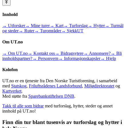
Innhold
→ Utforsker
→ Mine turer
→ Kart
→ Turforslag
→ Hytter
→ Turmål
og steder
→ Ruter
→ Turområder
→ SjekkUT
Om UT.no
→ Om UT.no
→ Kontakt oss
→ Bidragsytere
→ Annonsere?
→ Bli
innholdspartner?
→ Personvern
→ Informasjonskapsler
→ Hjelp
Kolofon
UT.no er en tjeneste fra Den Norske Turistforening, i samarbeid
med
Statskog
,
Friluftsrådenes Landsforbund
,
Miljødirektoratet
og
Kartverket
.
Med støtte fra
Sparebankstiftelsen DNB
.
Takk til alle som bidrar
med turforslag, hytter, steder og annet
innhold på UT.no!
Finn din tur blant tusenvis av turforslag og hytter i