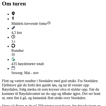
Om turen
Middels krevende
fottur
4,5 km
3 t
Rundtur
435
høydemeter totalt
Sesong: Mai - nov
Flott og variert rundtur i Stordalen med god utsikt. Fra Stordalen
Fjellstove går du forbi den gamle løa, og tar til venstre opp
Røyrdalen. Følg merka sti som krysser elva et stykke opp. Før du
kommer til Røydalsvatnet tar du opp og tilbake igjen. Det ser bratt
ut, men fint å gå, og fantastisk flott utsikt over Stordalen.
Oppe på flaten er du på 750 mieter over havet, før det går jevnt og