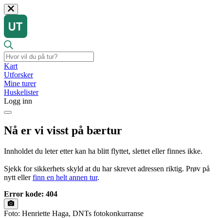
Kart
Utforsker
Mine turer
Huskelister
Logg inn
Nå er vi visst på bærtur
Innholdet du leter etter kan ha blitt flyttet, slettet eller finnes ikke.
Sjekk for sikkerhets skyld at du har skrevet adressen riktig. Prøv på
nytt eller
finn en helt annen tur
.
Error kode: 404
Foto: Henriette Haga, DNTs fotokonkurranse