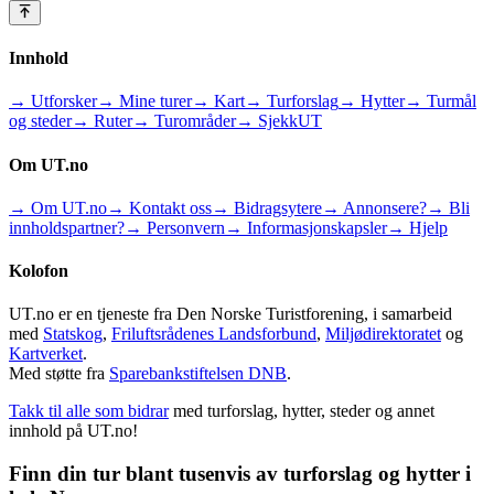
Innhold
→ Utforsker
→ Mine turer
→ Kart
→ Turforslag
→ Hytter
→ Turmål
og steder
→ Ruter
→ Turområder
→ SjekkUT
Om UT.no
→ Om UT.no
→ Kontakt oss
→ Bidragsytere
→ Annonsere?
→ Bli
innholdspartner?
→ Personvern
→ Informasjonskapsler
→ Hjelp
Kolofon
UT.no er en tjeneste fra Den Norske Turistforening, i samarbeid
med
Statskog
,
Friluftsrådenes Landsforbund
,
Miljødirektoratet
og
Kartverket
.
Med støtte fra
Sparebankstiftelsen DNB
.
Takk til alle som bidrar
med turforslag, hytter, steder og annet
innhold på UT.no!
Finn din tur blant tusenvis av turforslag og hytter i