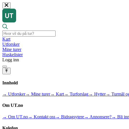
Kart
Utforsker
Mine turer
Huskelister
Logg inn
Innhold
→ Utforsker
→ Mine turer
→ Kart
→ Turforslag
→ Hytter
→ Turmål og
Om UT.no
→ Om UT.no
→ Kontakt oss
→ Bidragsytere
→ Annonsere?
→ Bli inn
Kolofon