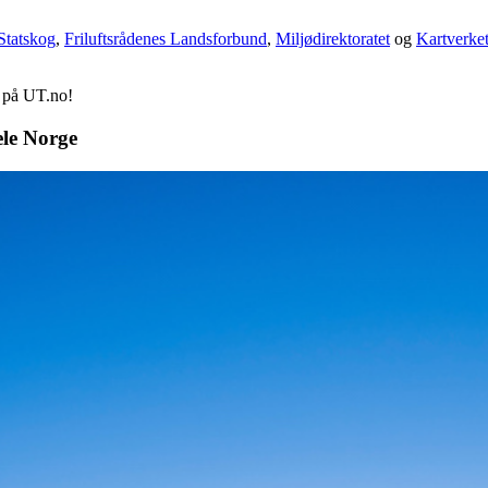
Statskog
,
Friluftsrådenes Landsforbund
,
Miljødirektoratet
og
Kartverke
d på UT.no!
ele Norge