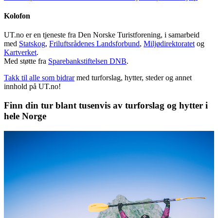
Kolofon
UT.no er en tjeneste fra Den Norske Turistforening, i samarbeid
med
Statskog
,
Friluftsrådenes Landsforbund
,
Miljødirektoratet
og
Kartverket
.
Med støtte fra
Sparebankstiftelsen DNB
.
Takk til alle som bidrar
med turforslag, hytter, steder og annet
innhold på UT.no!
Finn din tur blant tusenvis av turforslag og hytter i
hele Norge