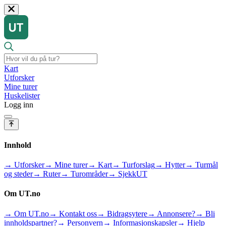
Kart
Utforsker
Mine turer
Huskelister
Logg inn
Innhold
→ Utforsker
→ Mine turer
→ Kart
→ Turforslag
→ Hytter
→ Turmål
og steder
→ Ruter
→ Turområder
→ SjekkUT
Om UT.no
→ Om UT.no
→ Kontakt oss
→ Bidragsytere
→ Annonsere?
→ Bli
innholdspartner?
→ Personvern
→ Informasjonskapsler
→ Hjelp