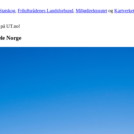
Statskog
,
Friluftsrådenes Landsforbund
,
Miljødirektoratet
og
Kartverke
d på UT.no!
ele Norge