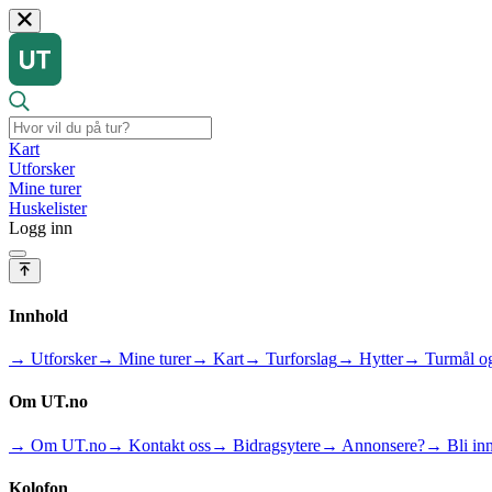
Kart
Utforsker
Mine turer
Huskelister
Logg inn
Innhold
→ Utforsker
→ Mine turer
→ Kart
→ Turforslag
→ Hytter
→ Turmål og
Om UT.no
→ Om UT.no
→ Kontakt oss
→ Bidragsytere
→ Annonsere?
→ Bli inn
Kolofon