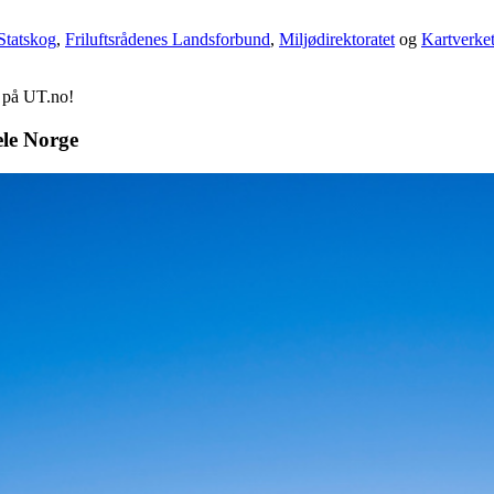
Statskog
,
Friluftsrådenes Landsforbund
,
Miljødirektoratet
og
Kartverke
d på UT.no!
ele Norge