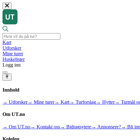
Kart
Utforsker
Mine turer
Huskelister
Logg inn
Innhold
→ Utforsker
→ Mine turer
→ Kart
→ Turforslag
→ Hytter
→ Turmål og
Om UT.no
→ Om UT.no
→ Kontakt oss
→ Bidragsytere
→ Annonsere?
→ Bli inn
Kolofon