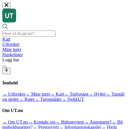
Kart
Utforsker
Mine turer
Huskelister
Logg inn
Innhold
→ Utforsker
→ Mine turer
→ Kart
→ Turforslag
→ Hytter
→ Turmål
og steder
→ Ruter
→ Turområder
→ SjekkUT
Om UT.no
→ Om UT.no
→ Kontakt oss
→ Bidragsytere
→ Annonsere?
→ Bli
innholdspartner?
→ Personvern
→ Informasjonskapsler
→ Hjelp