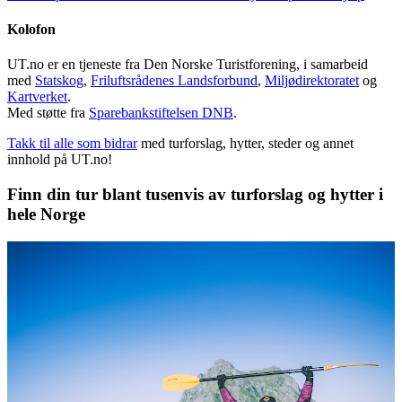
Kolofon
UT.no er en tjeneste fra Den Norske Turistforening, i samarbeid
med
Statskog
,
Friluftsrådenes Landsforbund
,
Miljødirektoratet
og
Kartverket
.
Med støtte fra
Sparebankstiftelsen DNB
.
Takk til alle som bidrar
med turforslag, hytter, steder og annet
innhold på UT.no!
Finn din tur blant tusenvis av turforslag og hytter i
hele Norge