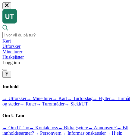
Kart
Utforsker
Mine turer
Huskelister
Logg inn
Innhold
→ Utforsker
→ Mine turer
→ Kart
→ Turforslag
→ Hytter
→ Turmål
og steder
→ Ruter
→ Turområder
→ SjekkUT
Om UT.no
→ Om UT.no
→ Kontakt oss
→ Bidragsytere
→ Annonsere?
→ Bli
innholdspartner?
→ Personvern
→ Informasjonskapsler
→ Hjelp