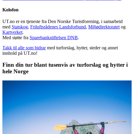
Kolofon
UT.no er en tjeneste fra Den Norske Turistforening, i samarbeid
med
Statskog
,
Friluftsrådenes Landsforbund
,
Miljødirektoratet
og
Kartverket
.
Med støtte fra
Sparebankstiftelsen DNB
.
Takk til alle som bidrar
med turforslag, hytter, steder og annet
innhold på UT.no!
Finn din tur blant tusenvis av turforslag og hytter i
hele Norge