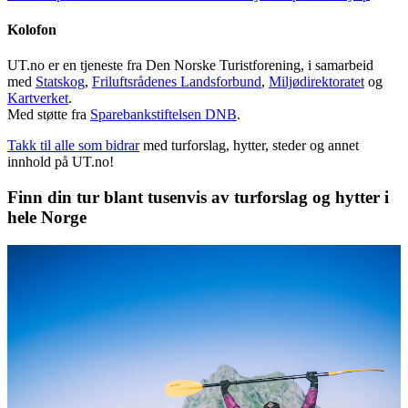
Kolofon
UT.no er en tjeneste fra Den Norske Turistforening, i samarbeid
med
Statskog
,
Friluftsrådenes Landsforbund
,
Miljødirektoratet
og
Kartverket
.
Med støtte fra
Sparebankstiftelsen DNB
.
Takk til alle som bidrar
med turforslag, hytter, steder og annet
innhold på UT.no!
Finn din tur blant tusenvis av turforslag og hytter i
hele Norge