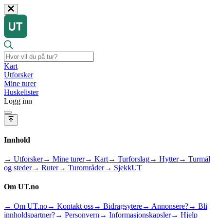
Kart
Utforsker
Mine turer
Huskelister
Logg inn
Innhold
→ Utforsker
→ Mine turer
→ Kart
→ Turforslag
→ Hytter
→ Turmål
og steder
→ Ruter
→ Turområder
→ SjekkUT
Om UT.no
→ Om UT.no
→ Kontakt oss
→ Bidragsytere
→ Annonsere?
→ Bli
innholdspartner?
→ Personvern
→ Informasjonskapsler
→ Hjelp