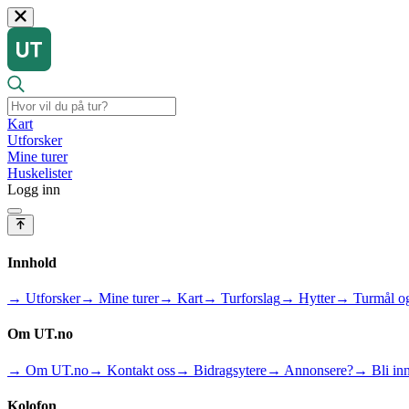
Kart
Utforsker
Mine turer
Huskelister
Logg inn
Innhold
→ Utforsker
→ Mine turer
→ Kart
→ Turforslag
→ Hytter
→ Turmål og
Om UT.no
→ Om UT.no
→ Kontakt oss
→ Bidragsytere
→ Annonsere?
→ Bli inn
Kolofon