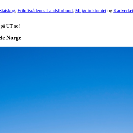
Statskog
,
Friluftsrådenes Landsforbund
,
Miljødirektoratet
og
Kartverke
d på UT.no!
ele Norge